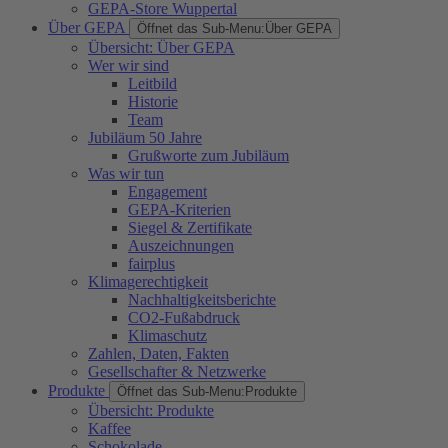
GEPA-Store Wuppertal
Über GEPA
Öffnet das Sub-Menu:
Über GEPA
Übersicht: Über GEPA
Wer wir sind
Leitbild
Historie
Team
Jubiläum 50 Jahre
Grußworte zum Jubiläum
Was wir tun
Engagement
GEPA-Kriterien
Siegel & Zertifikate
Auszeichnungen
fairplus
Klimagerechtigkeit
Nachhaltigkeitsberichte
CO2-Fußabdruck
Klimaschutz
Zahlen, Daten, Fakten
Gesellschafter & Netzwerke
Produkte
Öffnet das Sub-Menu:
Produkte
Übersicht: Produkte
Kaffee
Schokolade