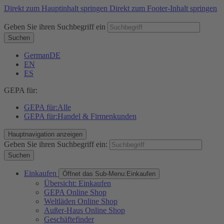
Direkt zum Hauptinhalt springen
Direkt zum Footer-Inhalt springen
Geben Sie ihren Suchbegriff ein
Suchen
German
DE
EN
ES
GEPA für:
GEPA für:
Alle
GEPA für:
Handel & Firmenkunden
Hauptnavigation anzeigen
Geben Sie ihren Suchbegriff ein:
Suchen
Einkaufen
Öffnet das Sub-Menu:
Einkaufen
Übersicht: Einkaufen
GEPA Online Shop
Weltläden Online Shop
Außer-Haus Online Shop
Geschäftefinder