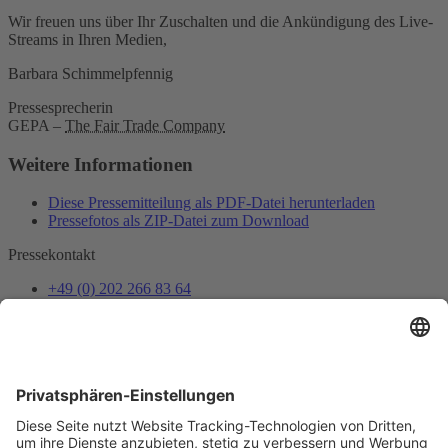
Wir freuen uns über Ihr Zuschalten und die Ankündigung des Live-
Streams in Ihren Medien,
Barbara Schimmelpfennig
Pressesprecherin
GEPA –
The Fair Trade Company
Weitere Informationen
Diese Pressemitteilung als PDF-Datei herunterladen
Pressefotos als ZIP-Datei zum Download
Pressekontakt
+49 (0) 202 266 83 64
presse@gepa.de
Mail senden
Presseverteiler
Pressemitteilungen und Termin-Einladungen als Erstes erhalten
Jetzt anmelden
Folge uns