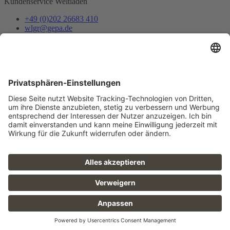
Kundenservice Weltläden
+49 (0)202 26683 410
wlgr@gepa.de
Mail senden
Einkaufsbrief
Fair Trade-Aktive bleiben auf dem Laufenden über neue Produkte
und Veranstaltungen.
Jetzt abonnieren
Folge uns
FAQ
Sitemap
Datenschutz
AGB
Barrierefreiheit
Impressum
Karriere
Presse