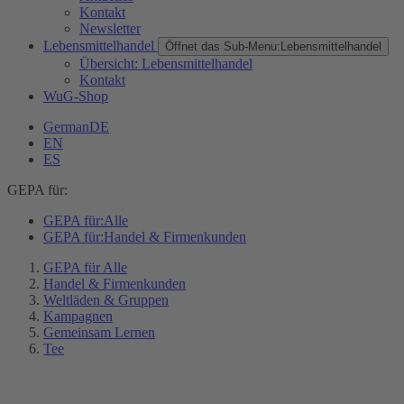
Kontakt
Newsletter
Lebensmittelhandel
Öffnet das Sub-Menu:
Lebensmittelhandel
Übersicht: Lebensmittelhandel
Kontakt
WuG-Shop
German
DE
EN
ES
GEPA für:
GEPA für:
Alle
GEPA für:
Handel & Firmenkunden
GEPA für Alle
Handel & Firmenkunden
Weltläden & Gruppen
Kampagnen
Gemeinsam Lernen
Tee