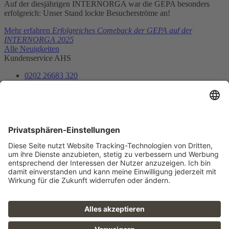
Auf der diesjährigen INTERNORGA war die GEPA besonders
erfolgreich: Unser Stand lockte Besucherströme an!
Mehr erfahren
Erfolgreiches Comeback der GEPA auf der
INTERNORGA 2025
Alle Neuigkeiten
Kundenservice AHS
0202 26683 320
ahs@gepa.de
Ihren Außendienst kontaktieren
AHS-Newsletter
Unser AHS-Team informiert Sie über Neuheiten und Angebote.
Jetzt abonnieren
Folge uns
FAQ
Sitemap
Datenschutz
AGB