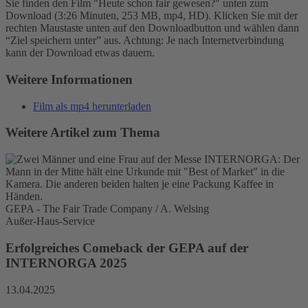
Sie finden den Film "Heute schon fair gewesen?" unten zum
Download (3:26 Minuten, 253 MB, mp4, HD). Klicken Sie mit der
Akzeptieren
rechten Maustaste unten auf den Downloadbutton und wählen dann
“Ziel speichern unter” aus. Achtung: Je nach Internetverbindung
powered by
Usercentrics Consent
kann der Download etwas dauern.
Management Platform
Weitere Informationen
Film als mp4 herunterladen
Weitere Artikel zum Thema
GEPA - The Fair Trade Company / A. Welsing
Außer-Haus-Service
Erfolgreiches Comeback der GEPA auf der
INTERNORGA 2025
13.04.2025