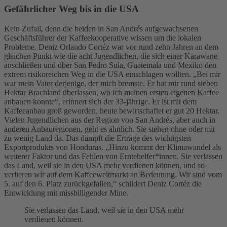
Gefährlicher Weg bis in die USA
Kein Zufall, denn die beiden in San Andrés aufgewachsenen
Geschäftsführer der Kaffeekooperative wissen um die lokalen
Probleme. Deniz Orlando Cortéz war vor rund zehn Jahren an dem
gleichen Punkt wie die acht Jugendlichen, die sich einer Karawane
anschließen und über San Pedro Sula, Guatemala und Mexiko den
extrem risikoreichen Weg in die USA einschlagen wollten. „Bei mir
war mein Vater derjenige, der mich bremste. Er hat mir rund sieben
Hektar Brachland überlassen, wo ich meinen ersten eigenen Kaffee
anbauen konnte“, erinnert sich der 33-jährige. Er ist mit dem
Kaffeeanbau groß geworden, heute bewirtschaftet er gut 20 Hektar.
Vielen Jugendlichen aus der Region von San Andrés, aber auch in
anderen Anbauregionen, geht es ähnlich. Sie stehen ohne oder mit
zu wenig Land da. Das dämpft die Erträge des wichtigsten
Exportprodukts von Honduras. „Hinzu kommt der Klimawandel als
weiterer Faktor und das Fehlen von Erntehelfer*innen. Sie verlassen
das Land, weil sie in den USA mehr verdienen können, und so
verlieren wir auf dem Kaffeeweltmarkt an Bedeutung. Wir sind vom
5. auf den 6. Platz zurückgefallen,“ schildert Deniz Cortéz die
Entwicklung mit missbilligender Mine.
Sie verlassen das Land, weil sie in den USA mehr
verdienen können.