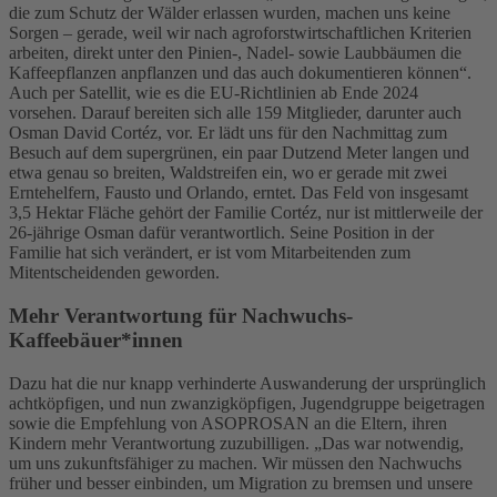
die zum Schutz der Wälder erlassen wurden, machen uns keine
Sorgen – gerade, weil wir nach agroforstwirtschaftlichen Kriterien
arbeiten, direkt unter den Pinien-, Nadel- sowie Laubbäumen die
Kaffeepflanzen anpflanzen und das auch dokumentieren können“.
Auch per Satellit, wie es die EU-Richtlinien ab Ende 2024
vorsehen. Darauf bereiten sich alle 159 Mitglieder, darunter auch
Osman David Cortéz, vor. Er lädt uns für den Nachmittag zum
Besuch auf dem supergrünen, ein paar Dutzend Meter langen und
etwa genau so breiten, Waldstreifen ein, wo er gerade mit zwei
Erntehelfern, Fausto und Orlando, erntet. Das Feld von insgesamt
3,5 Hektar Fläche gehört der Familie Cortéz, nur ist mittlerweile der
26-jährige Osman dafür verantwortlich. Seine Position in der
Familie hat sich verändert, er ist vom Mitarbeitenden zum
Mitentscheidenden geworden.
Mehr Verantwortung für Nachwuchs-
Kaffeebäuer*innen
Dazu hat die nur knapp verhinderte Auswanderung der ursprünglich
achtköpfigen, und nun zwanzigköpfigen, Jugendgruppe beigetragen
sowie die Empfehlung von ASOPROSAN an die Eltern, ihren
Kindern mehr Verantwortung zuzubilligen. „Das war notwendig,
um uns zukunftsfähiger zu machen. Wir müssen den Nachwuchs
früher und besser einbinden, um Migration zu bremsen und unsere