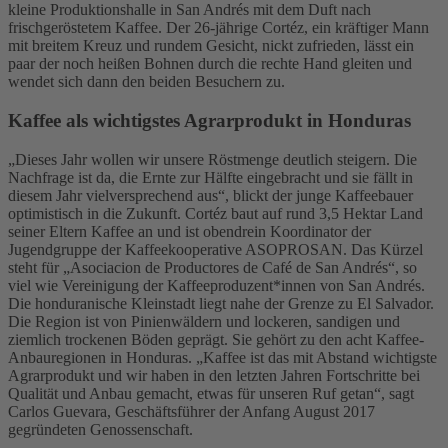
kleine Produktionshalle in San Andrés mit dem Duft nach
frischgeröstetem Kaffee. Der 26-jährige Cortéz, ein kräftiger Mann
mit breitem Kreuz und rundem Gesicht, nickt zufrieden, lässt ein
paar der noch heißen Bohnen durch die rechte Hand gleiten und
wendet sich dann den beiden Besuchern zu.
Kaffee als wichtigstes Agrarprodukt in Honduras
„Dieses Jahr wollen wir unsere Röstmenge deutlich steigern. Die
Nachfrage ist da, die Ernte zur Hälfte eingebracht und sie fällt in
diesem Jahr vielversprechend aus“, blickt der junge Kaffeebauer
optimistisch in die Zukunft. Cortéz baut auf rund 3,5 Hektar Land
seiner Eltern Kaffee an und ist obendrein Koordinator der
Jugendgruppe der Kaffeekooperative ASOPROSAN. Das Kürzel
steht für „Asociacion de Productores de Café de San Andrés“, so
viel wie Vereinigung der Kaffeeproduzent*innen von San Andrés.
Die honduranische Kleinstadt liegt nahe der Grenze zu El Salvador.
Die Region ist von Pinienwäldern und lockeren, sandigen und
ziemlich trockenen Böden geprägt. Sie gehört zu den acht Kaffee-
Anbauregionen in Honduras. „Kaffee ist das mit Abstand wichtigste
Agrarprodukt und wir haben in den letzten Jahren Fortschritte bei
Qualität und Anbau gemacht, etwas für unseren Ruf getan“, sagt
Carlos Guevara, Geschäftsführer der Anfang August 2017
gegründeten Genossenschaft.