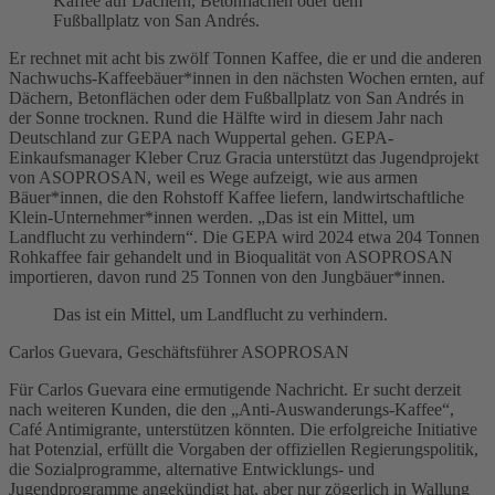
Kaffee auf Dächern, Betonflächen oder dem
Fußballplatz von San Andrés.
Er rechnet mit acht bis zwölf Tonnen Kaffee, die er und die anderen
Nachwuchs-Kaffeebäuer*innen in den nächsten Wochen ernten, auf
Dächern, Betonflächen oder dem Fußballplatz von San Andrés in
der Sonne trocknen. Rund die Hälfte wird in diesem Jahr nach
Deutschland zur GEPA nach Wuppertal gehen. GEPA-
Einkaufsmanager Kleber Cruz Gracia unterstützt das Jugendprojekt
von ASOPROSAN, weil es Wege aufzeigt, wie aus armen
Bäuer*innen, die den Rohstoff Kaffee liefern, landwirtschaftliche
Klein-Unternehmer*innen werden. „Das ist ein Mittel, um
Landflucht zu verhindern“. Die GEPA wird 2024 etwa 204 Tonnen
Rohkaffee fair gehandelt und in Bioqualität von ASOPROSAN
importieren, davon rund 25 Tonnen von den Jungbäuer*innen.
Das ist ein Mittel, um Landflucht zu verhindern.
Carlos Guevara, Geschäftsführer ASOPROSAN
Für Carlos Guevara eine ermutigende Nachricht. Er sucht derzeit
nach weiteren Kunden, die den „Anti-Auswanderungs-Kaffee“,
Café Antimigrante, unterstützen könnten. Die erfolgreiche Initiative
hat Potenzial, erfüllt die Vorgaben der offiziellen Regierungspolitik,
die Sozialprogramme, alternative Entwicklungs- und
Jugendprogramme angekündigt hat, aber nur zögerlich in Wallung