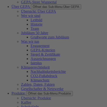
GEPA-Store Wuppertal
Über GEPA
Öffnet das Sub-Menu:
Über GEPA
Übersicht: Über GEPA
Wer wir sind
Leitbild
Historie
Team
Jubiläum 50 Jahre
Grußworte zum Jubiläum
Was wir tun
Engagement
GEPA-Kriterien
Siegel & Zertifikate
Auszeichnungen
fairplus
Klimagerechtigkeit
Nachhaltigkeitsberichte
CO2-Fußabdruck
Klimaschutz
Zahlen, Daten, Fakten
Gesellschafter & Netzwerke
Produkte
Öffnet das Sub-Menu:
Produkte
Übersicht: Produkte
Kaffee
Schokolade