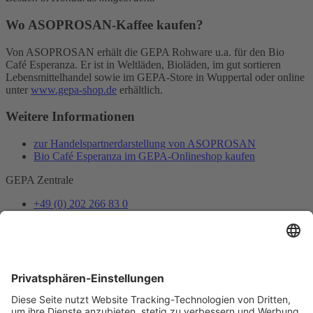
Wo ASOPROSAN-Kaffee kaufen?
Von ASOPROSAN erhält die GEPA Rohware u.a. für den Bio
Café Esperanza. Er ist in Weltläden, Bioläden, im gut sortieren
Lebensmittelhandel sowie im GEPA-Store in Wuppertal oder online
unter
www.gepa-shop.de
erhältlich.
Weitere Informationen
zur Handelspartnerdarstellung von ASOPROSAN
Bio Café Esperanza im GEPA-Onlineshop kaufen
GEPA Zentrale
+49 (0) 202 266 83 0
info@gepa.de
Zum Kontaktformular
Newsletter
Unser Shopteam informiert dich über Neues und Vorteile.
Jetzt abonnieren
Folge uns