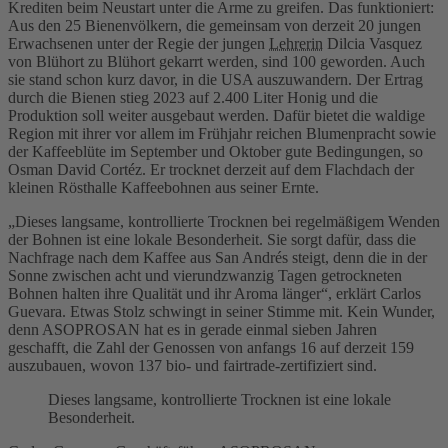
Krediten beim Neustart unter die Arme zu greifen. Das funktioniert:
Aus den 25 Bienenvölkern, die gemeinsam von derzeit 20 jungen
Erwachsenen unter der Regie der jungen
Lehrerin
Dilcia Vasquez
von Blühort zu Blühort gekarrt werden, sind 100 geworden. Auch
sie stand schon kurz davor, in die USA auszuwandern. Der Ertrag
durch die Bienen stieg 2023 auf 2.400 Liter Honig und die
Produktion soll weiter ausgebaut werden. Dafür bietet die waldige
Region mit ihrer vor allem im Frühjahr reichen Blumenpracht sowie
der Kaffeeblüte im September und Oktober gute Bedingungen, so
Osman David Cortéz. Er trocknet derzeit auf dem Flachdach der
kleinen Rösthalle Kaffeebohnen aus seiner Ernte.
„Dieses langsame, kontrollierte Trocknen bei regelmäßigem Wenden
der Bohnen ist eine lokale Besonderheit. Sie sorgt dafür, dass die
Nachfrage nach dem Kaffee aus San Andrés steigt, denn die in der
Sonne zwischen acht und vierundzwanzig Tagen getrockneten
Bohnen halten ihre Qualität und ihr Aroma länger“, erklärt Carlos
Guevara. Etwas Stolz schwingt in seiner Stimme mit. Kein Wunder,
denn ASOPROSAN hat es in gerade einmal sieben Jahren
geschafft, die Zahl der Genossen von anfangs 16 auf derzeit 159
auszubauen, wovon 137 bio- und fairtrade-zertifiziert sind.
Dieses langsame, kontrollierte Trocknen ist eine lokale
Besonderheit.