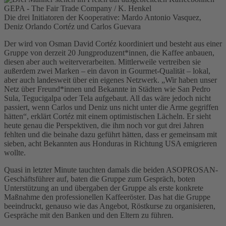
GEPA - The Fair Trade Company / K. Henkel
Die drei Initiatoren der Kooperative: Mardo Antonio Vasquez,
Deniz Orlando Cortéz und Carlos Guevara
Der wird von Osman David Cortéz koordiniert und besteht aus einer
Gruppe von derzeit 20 Jungproduzent*innen, die Kaffee anbauen,
diesen aber auch weiterverarbeiten. Mittlerweile vertreiben sie
außerdem zwei Marken – ein davon in Gourmet-Qualität – lokal,
aber auch landesweit über ein eigenes Netzwerk. „Wir haben unser
Netz über Freund*innen und Bekannte in Städten wie San Pedro
Sula, Tegucigalpa oder Tela aufgebaut. All das wäre jedoch nicht
passiert, wenn Carlos und Deniz uns nicht unter die Arme gegriffen
hätten“, erklärt Cortéz mit einem optimistischen Lächeln. Er sieht
heute genau die Perspektiven, die ihm noch vor gut drei Jahren
fehlten und die beinahe dazu geführt hätten, dass er gemeinsam mit
sieben, acht Bekannten aus Honduras in Richtung USA emigrieren
wollte.
Quasi in letzter Minute tauchten damals die beiden ASOPROSAN-
Geschäftsführer auf, baten die Gruppe zum Gespräch, boten
Unterstützung an und übergaben der Gruppe als erste konkrete
Maßnahme den professionellen Kaffeeröster. Das hat die Gruppe
beeindruckt, genauso wie das Angebot, Röstkurse zu organisieren,
Gespräche mit den Banken und den Eltern zu führen.