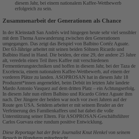
diesem Jahr, bei einem nationalem Kaffee-Wettbewerb
erfolgreich zu sein.
Zusammenarbeit der Generationen als Chance
In der Kleinstadt San Andrés wird hingegen heute sehr viel sensibler
mit dem Thema Auswanderung zwischen den Generationen
umgegangen. Das zeigt das Beispiel von Balbino Cortéz Aguate.
Der 63-Jährige arbeitet mit seinen beiden Söhnen Ricardo und
Balbino Hand in Hand. Die beiden, der eine 29, der andere 25 Jahre
alt, veredeln einen Teil ihres Kaffee mit verschiedenen
Fermentierungstechniken und hoffen in diesem Jahr, bei der Taza de
Excelencia, einem nationalem Kaffee-Wettbewerb, auf einem der
vorderen Plätze zu landen. ASOPROSAN hat in diesem Jahr 18
Produzent*innen angemeldet, beim Debüt im letzten Jahr landete
Mardo Antonio Vasquez auf dem dritten Platz – ein Achtungserfolg.
In diesem Jahr nun eifern Balbino und Ricardo Córtez Aguate ihm
nach. Der Jüngere der beiden war noch vor zwei Jahren auf der
Route gen USA. Seitdem arbeitet er mit seinem Bruder an der
Verfeinerung des Familienkaffees und hat dabei die volle
Unterstützung seiner Eltern. Für ASOPROSAN-Geschäftsführer
Carlos Guevara eine rundum positive Entwicklung.
Diese Reportage hat der freie Journalist Knut Henkel von seinem
Besuch in Honduras mitgebracht.