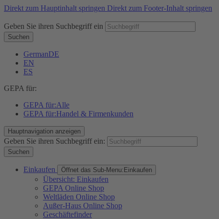
Direkt zum Hauptinhalt springen
Direkt zum Footer-Inhalt springen
Geben Sie ihren Suchbegriff ein
Suchen
German
DE
EN
ES
GEPA für:
GEPA für:
Alle
GEPA für:
Handel & Firmenkunden
Hauptnavigation anzeigen
Geben Sie ihren Suchbegriff ein:
Suchen
Einkaufen
Öffnet das Sub-Menu:
Einkaufen
Übersicht: Einkaufen
GEPA Online Shop
Weltläden Online Shop
Außer-Haus Online Shop
Geschäftefinder