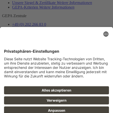
Unsere Siegel & Zertifikate
Weitere Informationen
GEPA-Kriterien
Weitere Informationen
GEPA Zentrale
+49 (0) 202 266 83 0
info@gepa.de
Zum Kontaktformular
Newsletter
Unser Shopteam informiert dich über Neues und Vorteile.
Jetzt abonnieren
Folge uns
FAQ
Sitemap
Datenschutz
AGB
Barrierefreiheit
Impressum