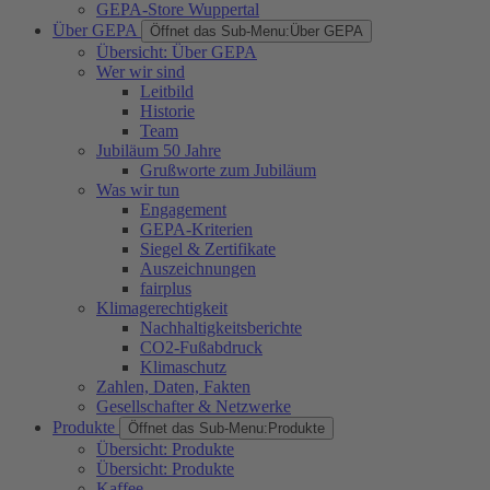
GEPA-Store Wuppertal
Über GEPA
Öffnet das Sub-Menu:
Über GEPA
Übersicht: Über GEPA
Wer wir sind
Leitbild
Historie
Team
Jubiläum 50 Jahre
Grußworte zum Jubiläum
Was wir tun
Engagement
GEPA-Kriterien
Siegel & Zertifikate
Auszeichnungen
fairplus
Klimagerechtigkeit
Nachhaltigkeitsberichte
CO2-Fußabdruck
Klimaschutz
Zahlen, Daten, Fakten
Gesellschafter & Netzwerke
Produkte
Öffnet das Sub-Menu:
Produkte
Übersicht: Produkte
Übersicht: Produkte
Kaffee