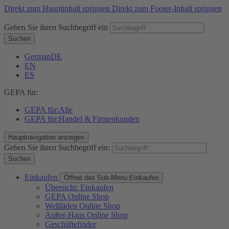
Direkt zum Hauptinhalt springen
Direkt zum Footer-Inhalt springen
Geben Sie ihren Suchbegriff ein
Suchen
German
DE
EN
ES
GEPA für:
GEPA für:
Alle
GEPA für:
Handel & Firmenkunden
Hauptnavigation anzeigen
Geben Sie ihren Suchbegriff ein:
Suchen
Einkaufen
Öffnet das Sub-Menu:
Einkaufen
Übersicht: Einkaufen
GEPA Online Shop
Weltläden Online Shop
Außer-Haus Online Shop
Geschäftefinder