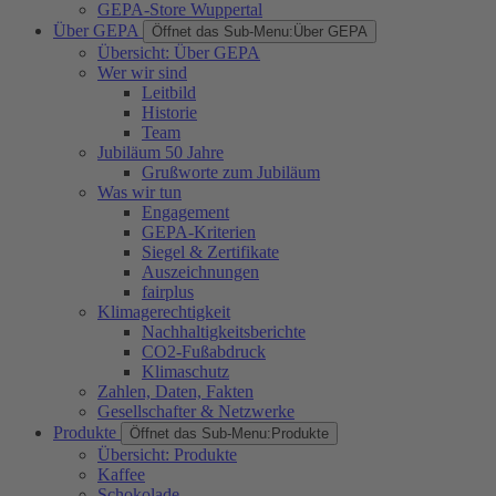
GEPA-Store Wuppertal
Über GEPA
Öffnet das Sub-Menu:
Über GEPA
Übersicht: Über GEPA
Wer wir sind
Leitbild
Historie
Team
Jubiläum 50 Jahre
Grußworte zum Jubiläum
Was wir tun
Engagement
GEPA-Kriterien
Siegel & Zertifikate
Auszeichnungen
fairplus
Klimagerechtigkeit
Nachhaltigkeitsberichte
CO2-Fußabdruck
Klimaschutz
Zahlen, Daten, Fakten
Gesellschafter & Netzwerke
Produkte
Öffnet das Sub-Menu:
Produkte
Übersicht: Produkte
Kaffee
Schokolade