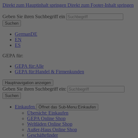
Direkt zum Hauptinhalt springen
Direkt zum Footer-Inhalt springen
Geben Sie ihren Suchbegriff ein
Suchen
German
DE
EN
ES
GEPA für:
GEPA für:
Alle
GEPA für:
Handel & Firmenkunden
Hauptnavigation anzeigen
Geben Sie ihren Suchbegriff ein:
Suchen
Einkaufen
Öffnet das Sub-Menu:
Einkaufen
Übersicht: Einkaufen
GEPA Online Shop
Weltläden Online Shop
Außer-Haus Online Shop
Geschäftefinder