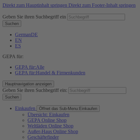
Direkt zum Hauptinhalt springen
Direkt zum Footer-Inhalt springen
Geben Sie ihren Suchbegriff ein
Suchen
German
DE
EN
ES
GEPA für:
GEPA für:
Alle
GEPA für:
Handel & Firmenkunden
Hauptnavigation anzeigen
Geben Sie ihren Suchbegriff ein:
Suchen
Einkaufen
Öffnet das Sub-Menu:
Einkaufen
Übersicht: Einkaufen
GEPA Online Shop
Weltläden Online Shop
Außer-Haus Online Shop
Geschäftefinder