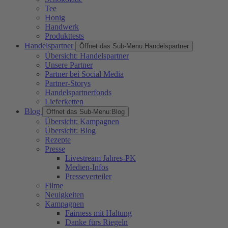
Tee
Honig
Handwerk
Produkttests
Handelspartner
Öffnet das Sub-Menu:
Handelspartner
Übersicht: Handelspartner
Unsere Partner
Partner bei Social Media
Partner-Storys
Handelspartnerfonds
Lieferketten
Blog
Öffnet das Sub-Menu:
Blog
Übersicht: Kampagnen
Übersicht: Blog
Rezepte
Presse
Livestream Jahres-PK
Medien-Infos
Presseverteiler
Filme
Neuigkeiten
Kampagnen
Fairness mit Haltung
Danke fürs Riegeln