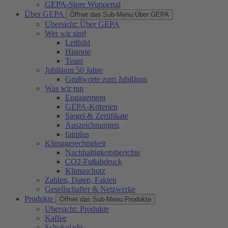
GEPA-Store Wuppertal
Über GEPA
Öffnet das Sub-Menu:
Über GEPA
Übersicht: Über GEPA
Wer wir sind
Leitbild
Historie
Team
Jubiläum 50 Jahre
Grußworte zum Jubiläum
Was wir tun
Engagement
GEPA-Kriterien
Siegel & Zertifikate
Auszeichnungen
fairplus
Klimagerechtigkeit
Nachhaltigkeitsberichte
CO2-Fußabdruck
Klimaschutz
Zahlen, Daten, Fakten
Gesellschafter & Netzwerke
Produkte
Öffnet das Sub-Menu:
Produkte
Übersicht: Produkte
Kaffee
Schokolade