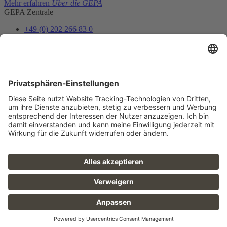
Mehr erfahren
Über die GEPA
GEPA Zentrale
+49 (0) 202 266 83 0
info@gepa.de
Zum Kontaktformular
Newsletter
Unser Shopteam informiert dich über Neues und Vorteile.
Jetzt abonnieren
Folge uns
FAQ
Sitemap
Datenschutz
AGB
Barrierefreiheit
Impressum
Karriere
Presse