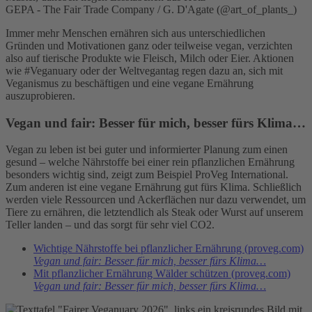
GEPA - The Fair Trade Company / G. D'Agate (@art_of_plants_)
Immer mehr Menschen ernähren sich aus unterschiedlichen
Gründen und Motivationen ganz oder teilweise vegan, verzichten
also auf tierische Produkte wie Fleisch, Milch oder Eier. Aktionen
wie #Veganuary oder der Weltvegantag regen dazu an, sich mit
Veganismus zu beschäftigen und eine vegane Ernährung
auszuprobieren.
Vegan und fair: Besser für mich, besser fürs Klima…
Vegan zu leben ist bei guter und informierter Planung zum einen
gesund – welche Nährstoffe bei einer rein pflanzlichen Ernährung
besonders wichtig sind, zeigt zum Beispiel ProVeg International.
Zum anderen ist eine vegane Ernährung gut fürs Klima. Schließlich
werden viele Ressourcen und Ackerflächen nur dazu verwendet, um
Tiere zu ernähren, die letztendlich als Steak oder Wurst auf unserem
Teller landen – und das sorgt für sehr viel CO2.
Wichtige Nährstoffe bei pflanzlicher Ernährung (proveg.com)
Vegan und fair: Besser für mich, besser fürs Klima…
Mit pflanzlicher Ernährung Wälder schützen (proveg.com)
Vegan und fair: Besser für mich, besser fürs Klima…