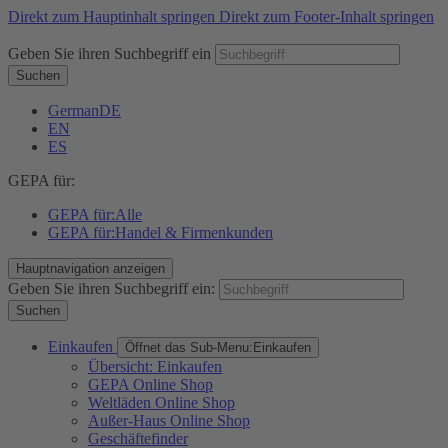
Direkt zum Hauptinhalt springen
Direkt zum Footer-Inhalt springen
Geben Sie ihren Suchbegriff ein
Suchen
German
DE
EN
ES
GEPA für:
GEPA für:
Alle
GEPA für:
Handel & Firmenkunden
Hauptnavigation anzeigen
Geben Sie ihren Suchbegriff ein:
Suchen
Einkaufen
Öffnet das Sub-Menu:
Einkaufen
Übersicht: Einkaufen
GEPA Online Shop
Weltläden Online Shop
Außer-Haus Online Shop
Geschäftefinder