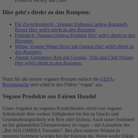
Products Society aus Laos.
Hier geht's direkt zu den Rezepten:
Für Zwischendurch - Veganer Erdnuss-Cashew-Karamell-
Riegel
Hier geht's direkt zu den Rezepten:
Frühstück: Veganes Quinoa-Porridge
Hier geht's direkt zu den
Rezepten:
Mittag: Vegane Winter Bowl mit Quinoa
Hier geht's direkt zu
den Rezepten:
Abend: Gebratener Reis mit Gemüse, Tofu und Chili Nüssen
Hier geht's direkt zu den Rezepten:
Nutzt für alle unsere veganen Rezepte einfach die
GEPA-
Rezeptesuche
und wählt in den Filtern "vegan" aus.
Vegane Produkte aus Fairem Handel
Unser Angebot an veganen Köstlichkeiten reicht von veganer
Schokolade über weitere Süßigkeiten bis hin zu Snacks und
Grundnahrungsmitteln wie Reis oder Quinoa. Auch unser Sortiment
an fair gehandelten Überseeweinen ist vegan – mit Ausnahme des
„Bio SOLOMBRA Torrontés“. Bei allen anderen Weinen in
unserem Sortiment wurden bei der Klärung des Weins weder Eiklar