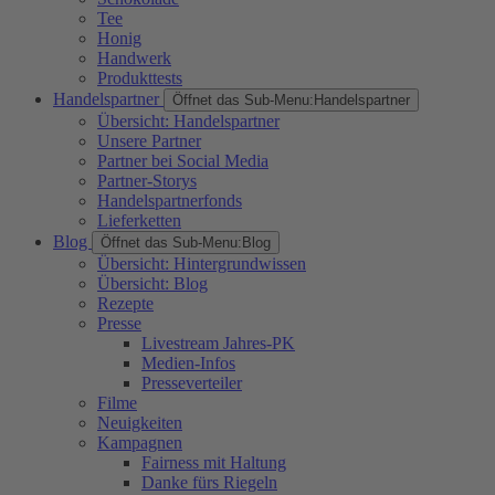
Tee
Honig
Handwerk
Produkttests
Handelspartner
Öffnet das Sub-Menu:
Handelspartner
Übersicht: Handelspartner
Unsere Partner
Partner bei Social Media
Partner-Storys
Handelspartnerfonds
Lieferketten
Blog
Öffnet das Sub-Menu:
Blog
Übersicht: Hintergrundwissen
Übersicht: Blog
Rezepte
Presse
Livestream Jahres-PK
Medien-Infos
Presseverteiler
Filme
Neuigkeiten
Kampagnen
Fairness mit Haltung
Danke fürs Riegeln