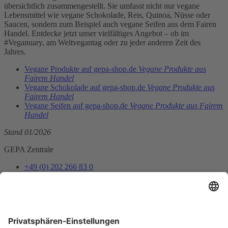
übersichtlich zusammengestellt. Sie umfasst nicht nur vegane
Lebensmittel wie vegane Schokolade, Reis, Quinoa, Nüsse oder
Saucen, sondern zum Beispiel auch vegane Seifen aus dem Fairen
Handel. Entdecke jetzt unser vielfältiges Angebot – ob im
#Veganuary, am Weltvegantag oder zu jeder anderen Zeit des
Jahres.
Vegane Produkte auf gepa-shop.de
Vegane Produkte aus
Fairem Handel
Vegane Schokolade auf gepa-shop.de
Vegane Produkte aus
Fairem Handel
Vegane Seifen auf gepa-shop.de
Vegane Produkte aus Fairem
Handel
Stand 01/2026
GEPA Zentrale
+49 (0) 202 266 83 0
info@gepa.de
Zum Kontaktformular
Newsletter
Unser Shopteam informiert dich über Neues und Vorteile.
Jetzt abonnieren