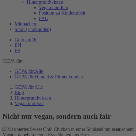
Hintergrundwissen
Vegan und Fair
Position zu Kinderarbeit
FAQ
Mitmachen
Shop (Endkunden)
German
DE
EN
ES
GEPA für:
GEPA für:
Alle
GEPA für:
Handel & Firmenkunden
GEPA für Alle
Blog
Hintergrundwissen
Vegan und Fair
Nicht nur vegan, sondern auch fair