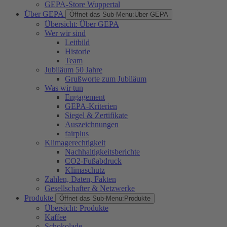
GEPA-Store Wuppertal
Über GEPA
Öffnet das Sub-Menu:
Über GEPA
Übersicht: Über GEPA
Wer wir sind
Leitbild
Historie
Team
Jubiläum 50 Jahre
Grußworte zum Jubiläum
Was wir tun
Engagement
GEPA-Kriterien
Siegel & Zertifikate
Auszeichnungen
fairplus
Klimagerechtigkeit
Nachhaltigkeitsberichte
CO2-Fußabdruck
Klimaschutz
Zahlen, Daten, Fakten
Gesellschafter & Netzwerke
Produkte
Öffnet das Sub-Menu:
Produkte
Übersicht: Produkte
Kaffee
Schokolade