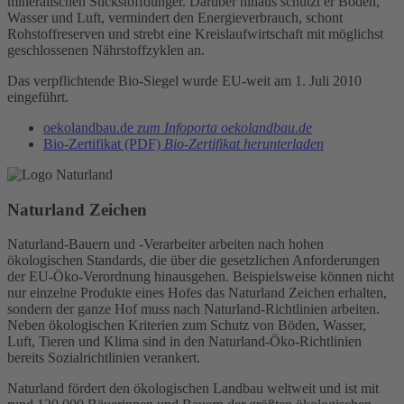
mineralischen Stickstoffdünger. Darüber hinaus schützt er Boden,
Wasser und Luft, vermindert den Energieverbrauch, schont
Rohstoffreserven und strebt eine Kreislaufwirtschaft mit möglichst
geschlossenen Nährstoffzyklen an.
Das verpflichtende Bio-Siegel wurde EU-weit am 1. Juli 2010
eingeführt.
oekolandbau.de
zum Infoporta oekolandbau.de
Bio-Zertifikat (PDF)
Bio-Zertifikat herunterladen
Naturland Zeichen
Naturland-Bauern und -Verarbeiter arbeiten nach hohen
ökologischen Standards, die über die gesetzlichen Anforderungen
der EU-Öko-Verordnung hinausgehen. Beispielsweise können nicht
nur einzelne Produkte eines Hofes das Naturland Zeichen erhalten,
sondern der ganze Hof muss nach Naturland-Richtlinien arbeiten.
Neben ökologischen Kriterien zum Schutz von Böden, Wasser,
Luft, Tieren und Klima sind in den Naturland-Öko-Richtlinien
bereits Sozialrichtlinien verankert.
Naturland fördert den ökologischen Landbau weltweit und ist mit