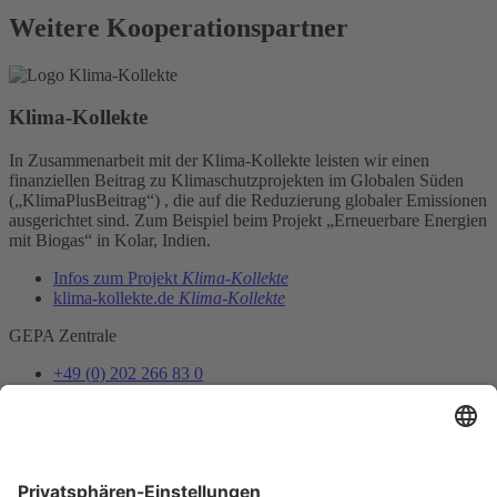
Weitere Kooperationspartner
Klima-Kollekte
In Zusammenarbeit mit der Klima-Kollekte leisten wir einen
finanziellen Beitrag zu Klimaschutzprojekten im Globalen Süden
(„KlimaPlusBeitrag“) , die auf die Reduzierung globaler Emissionen
ausgerichtet sind. Zum Beispiel beim Projekt „Erneuerbare Energien
mit Biogas“ in Kolar, Indien.
Infos zum Projekt
Klima-Kollekte
klima-kollekte.de
Klima-Kollekte
GEPA Zentrale
+49 (0) 202 266 83 0
info@gepa.de
Zum Kontaktformular
Newsletter
Unser Shopteam informiert dich über Neues und Vorteile.
Jetzt abonnieren