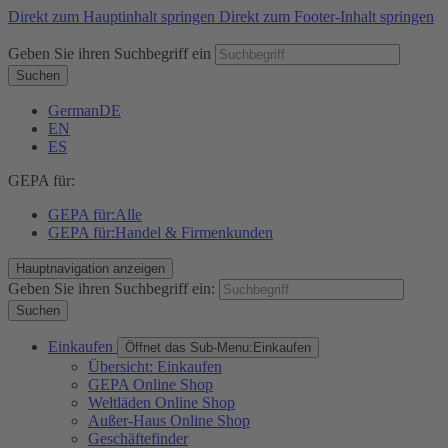
Direkt zum Hauptinhalt springen
Direkt zum Footer-Inhalt springen
Geben Sie ihren Suchbegriff ein
Suchen
German
DE
EN
ES
GEPA für:
GEPA für:
Alle
GEPA für:
Handel & Firmenkunden
Hauptnavigation anzeigen
Geben Sie ihren Suchbegriff ein:
Suchen
Einkaufen
Öffnet das Sub-Menu:
Einkaufen
Übersicht: Einkaufen
GEPA Online Shop
Weltläden Online Shop
Außer-Haus Online Shop
Geschäftefinder