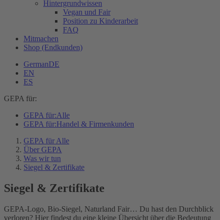
Hintergrundwissen
Vegan und Fair
Position zu Kinderarbeit
FAQ
Mitmachen
Shop (Endkunden)
German
DE
EN
ES
GEPA für:
GEPA für:
Alle
GEPA für:
Handel & Firmenkunden
GEPA für Alle
Über GEPA
Was wir tun
Siegel & Zertifikate
Siegel & Zertifikate
GEPA-Logo, Bio-Siegel, Naturland Fair… Du hast den Durchblick
verloren? Hier findest du eine kleine Übersicht über die Bedeutung