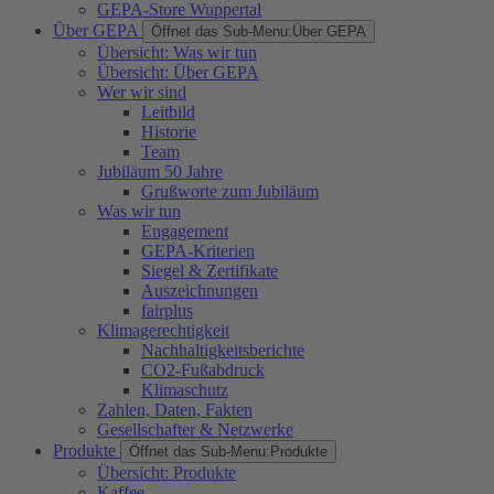
GEPA-Store Wuppertal
Über GEPA
Öffnet das Sub-Menu:
Über GEPA
Übersicht: Was wir tun
Übersicht: Über GEPA
Wer wir sind
Leitbild
Historie
Team
Jubiläum 50 Jahre
Grußworte zum Jubiläum
Was wir tun
Engagement
GEPA-Kriterien
Siegel & Zertifikate
Auszeichnungen
fairplus
Klimagerechtigkeit
Nachhaltigkeitsberichte
CO2-Fußabdruck
Klimaschutz
Zahlen, Daten, Fakten
Gesellschafter & Netzwerke
Produkte
Öffnet das Sub-Menu:
Produkte
Übersicht: Produkte
Kaffee