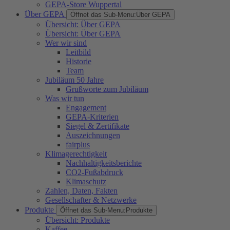
GEPA-Store Wuppertal
Über GEPA
Öffnet das Sub-Menu:
Über GEPA
Übersicht: Über GEPA
Übersicht: Über GEPA
Wer wir sind
Leitbild
Historie
Team
Jubiläum 50 Jahre
Grußworte zum Jubiläum
Was wir tun
Engagement
GEPA-Kriterien
Siegel & Zertifikate
Auszeichnungen
fairplus
Klimagerechtigkeit
Nachhaltigkeitsberichte
CO2-Fußabdruck
Klimaschutz
Zahlen, Daten, Fakten
Gesellschafter & Netzwerke
Produkte
Öffnet das Sub-Menu:
Produkte
Übersicht: Produkte
Kaffee