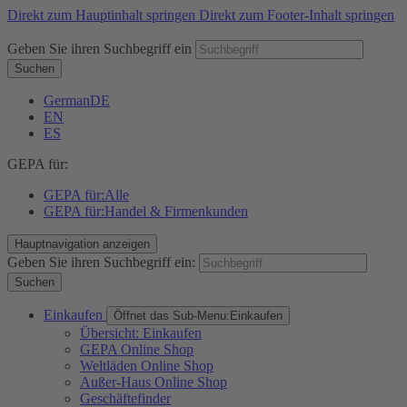
Direkt zum Hauptinhalt springen
Direkt zum Footer-Inhalt springen
Geben Sie ihren Suchbegriff ein
Suchen
German
DE
EN
ES
GEPA für:
GEPA für:
Alle
GEPA für:
Handel & Firmenkunden
Hauptnavigation anzeigen
Geben Sie ihren Suchbegriff ein:
Suchen
Einkaufen
Öffnet das Sub-Menu:
Einkaufen
Übersicht: Einkaufen
GEPA Online Shop
Weltläden Online Shop
Außer-Haus Online Shop
Geschäftefinder