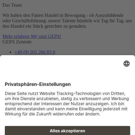
Das Team
Wir halten den Fairen Handel in Bewegung - ob Auszubildende
oder Geschäftsführung: unsere Talente bündeln wir Tag für Tag, um
den Handel ein Stück gerechter zu gestalten.
Mehr erfahren
Wir sind GEPA!
GEPA Zentrale
+49 (0) 202 266 83 0
info@gepa.de
Zum Kontaktformular
Newsletter
Unser Shopteam informiert dich über Neues und Vorteile.
Jetzt abonnieren
Folge uns
FAQ
Sitemap