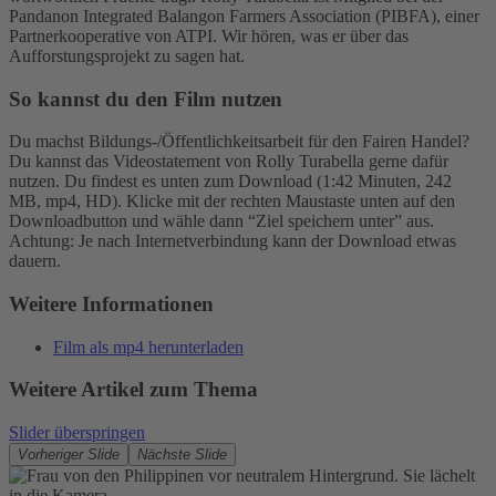
Pandanon Integrated Balangon Farmers Association (PIBFA), einer
Akzeptieren
Partnerkooperative von ATPI. Wir hören, was er über das
Aufforstungsprojekt zu sagen hat.
powered by
Usercentrics Consent
Management Platform
So kannst du den Film nutzen
Du machst Bildungs-/Öffentlichkeitsarbeit für den Fairen Handel?
Du kannst das Videostatement von Rolly Turabella gerne dafür
nutzen. Du findest es unten zum Download (1:42 Minuten, 242
MB, mp4, HD). Klicke mit der rechten Maustaste unten auf den
Downloadbutton und wähle dann “Ziel speichern unter” aus.
Achtung: Je nach Internetverbindung kann der Download etwas
dauern.
Weitere Informationen
Film als mp4 herunterladen
Weitere Artikel zum Thema
Slider überspringen
Vorheriger Slide
Nächste Slide