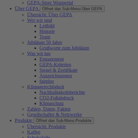
GEPA-Store Wuppertal
Über GEPA
Öffnet das Sub-Menu:
Über GEPA
Übersicht: Über GEPA
Wer wir sind
Leitbild
Historie
Team
Jubiläum 50 Jahre
Grußworte zum Jubiläum
Was wir tun
Engagement
GEPA-Kriterien
Siegel & Zertifikate
Auszeichnungen
fairplus
Klimagerechtigkeit
Nachhaltigkeitsberichte
CO2-Fußabdruck
Klimaschutz
Zahlen, Daten, Fakten
Gesellschafter & Netzwerke
Produkte
Öffnet das Sub-Menu:
Produkte
Übersicht: Produkte
Kaffee
Schokolade