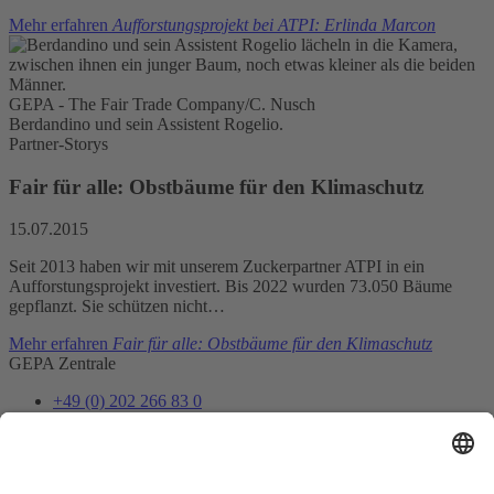
Mehr erfahren
Aufforstungsprojekt bei ATPI: Erlinda Marcon
GEPA - The Fair Trade Company/C. Nusch
Berdandino und sein Assistent Rogelio.
Partner-Storys
Fair für alle: Obstbäume für den Klimaschutz
15.07.2015
Seit 2013 haben wir mit unserem Zuckerpartner ATPI in ein
Aufforstungsprojekt investiert. Bis 2022 wurden 73.050 Bäume
gepflanzt. Sie schützen nicht…
Mehr erfahren
Fair für alle: Obstbäume für den Klimaschutz
GEPA Zentrale
+49 (0) 202 266 83 0
info@gepa.de
Zum Kontaktformular
Newsletter