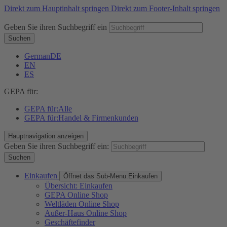
Direkt zum Hauptinhalt springen
Direkt zum Footer-Inhalt springen
Geben Sie ihren Suchbegriff ein
Suchen
German
DE
EN
ES
GEPA für:
GEPA für:
Alle
GEPA für:
Handel & Firmenkunden
Hauptnavigation anzeigen
Geben Sie ihren Suchbegriff ein:
Suchen
Einkaufen
Öffnet das Sub-Menu:
Einkaufen
Übersicht: Einkaufen
GEPA Online Shop
Weltläden Online Shop
Außer-Haus Online Shop
Geschäftefinder