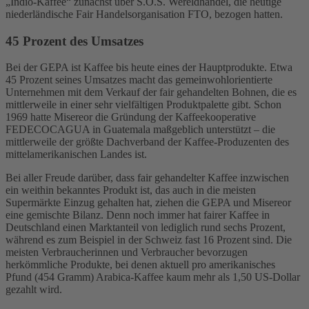
„Indio-Kaffee“ zunächst über S.O.S. Wereldhandel, die heutige
niederländische Fair Handelsorganisation FTO, bezogen hatten.
45 Prozent des Umsatzes
Bei der GEPA ist Kaffee bis heute eines der Hauptprodukte. Etwa
45 Prozent seines Umsatzes macht das gemeinwohlorientierte
Unternehmen mit dem Verkauf der fair gehandelten Bohnen, die es
mittlerweile in einer sehr vielfältigen Produktpalette gibt. Schon
1969 hatte Misereor die Gründung der Kaffeekooperative
FEDECOCAGUA in Guatemala maßgeblich unterstützt – die
mittlerweile der größte Dachverband der Kaffee-Produzenten des
mittelamerikanischen Landes ist.
Bei aller Freude darüber, dass fair gehandelter Kaffee inzwischen
ein weithin bekanntes Produkt ist, das auch in die meisten
Supermärkte Einzug gehalten hat, ziehen die GEPA und Misereor
eine gemischte Bilanz. Denn noch immer hat fairer Kaffee in
Deutschland einen Marktanteil von lediglich rund sechs Prozent,
während es zum Beispiel in der Schweiz fast 16 Prozent sind. Die
meisten Verbraucherinnen und Verbraucher bevorzugen
herkömmliche Produkte, bei denen aktuell pro amerikanisches
Pfund (454 Gramm) Arabica-Kaffee kaum mehr als 1,50 US-Dollar
gezahlt wird.