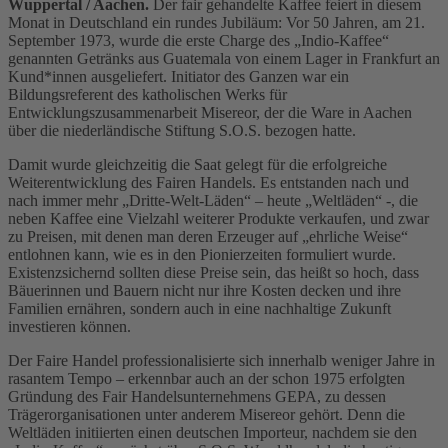
Wuppertal / Aachen.
Der fair gehandelte Kaffee feiert in diesem
Monat in Deutschland ein rundes Jubiläum: Vor 50 Jahren, am 21.
September 1973, wurde die erste Charge des „Indio-Kaffee“
genannten Getränks aus Guatemala von einem Lager in Frankfurt an
Kund*innen ausgeliefert. Initiator des Ganzen war ein
Bildungsreferent des katholischen Werks für
Entwicklungszusammenarbeit Misereor, der die Ware in Aachen
über die niederländische Stiftung S.O.S. bezogen hatte.
Damit wurde gleichzeitig die Saat gelegt für die erfolgreiche
Weiterentwicklung des Fairen Handels. Es entstanden nach und
nach immer mehr „Dritte-Welt-Läden“ – heute „Weltläden“ -, die
neben Kaffee eine Vielzahl weiterer Produkte verkaufen, und zwar
zu Preisen, mit denen man deren Erzeuger auf „ehrliche Weise“
entlohnen kann, wie es in den Pionierzeiten formuliert wurde.
Existenzsichernd sollten diese Preise sein, das heißt so hoch, dass
Bäuerinnen und Bauern nicht nur ihre Kosten decken und ihre
Familien ernähren, sondern auch in eine nachhaltige Zukunft
investieren können.
Der Faire Handel professionalisierte sich innerhalb weniger Jahre in
rasantem Tempo – erkennbar auch an der schon 1975 erfolgten
Gründung des Fair Handelsunternehmens GEPA, zu dessen
Trägerorganisationen unter anderem Misereor gehört. Denn die
Weltläden initiierten einen deutschen Importeur, nachdem sie den