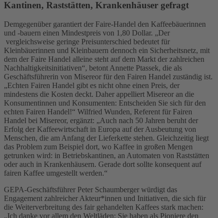
Kantinen, Raststätten, Krankenhäuser gefragt
Demgegenüber garantiert der Faire-Handel den Kaffeebäuerinnen
und -bauern einen Mindestpreis von 1,80 Dollar. „Der
vergleichsweise geringe Preisunterschied bedeutet für
Kleinbäuerinnen und Kleinbauern dennoch ein Sicherheitsnetz, mit
dem der Faire Handel alleine steht auf dem Markt der zahlreichen
Nachhaltigkeitsinitiativen“, betont Annette Ptassek, die als
Geschäftsführerin von Misereor für den Fairen Handel zuständig ist.
„Echten Fairen Handel gibt es nicht ohne einen Preis, der
mindestens die Kosten deckt. Daher appelliert Misereor an die
Konsumentinnen und Konsumenten: Entscheiden Sie sich für den
echten Fairen Handel!“ Wilfried Wunden, Referent für Fairen
Handel bei Misereor, ergänzt: „Auch nach 50 Jahren beruht der
Erfolg der Kaffeewirtschaft in Europa auf der Ausbeutung von
Menschen, die am Anfang der Lieferkette stehen. Gleichzeitig liegt
das Problem zum Beispiel dort, wo Kaffee in großen Mengen
getrunken wird: in Betriebskantinen, an Automaten von Raststätten
oder auch in Krankenhäusern. Gerade dort sollte konsequent auf
fairen Kaffee umgestellt werden.“
GEPA-Geschäftsführer Peter Schaumberger würdigt das
Engagement zahlreicher Akteur*innen und Initiativen, die sich für
die Weiterverbreitung des fair gehandelten Kaffees stark machen:
„Ich danke vor allem den Weltläden: Sie haben als Pioniere den