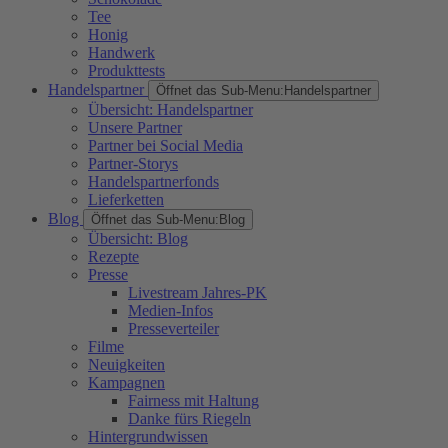
Tee
Honig
Handwerk
Produkttests
Handelspartner
Öffnet das Sub-Menu:
Handelspartner
Übersicht: Handelspartner
Unsere Partner
Partner bei Social Media
Partner-Storys
Handelspartnerfonds
Lieferketten
Blog
Öffnet das Sub-Menu:
Blog
Übersicht: Blog
Rezepte
Presse
Livestream Jahres-PK
Medien-Infos
Presseverteiler
Filme
Neuigkeiten
Kampagnen
Fairness mit Haltung
Danke fürs Riegeln
Hintergrundwissen