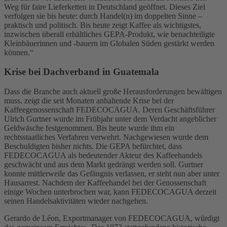
Weg für faire Lieferketten in Deutschland geöffnet. Dieses Ziel
verfolgen sie bis heute: durch Handel(n) im doppelten Sinne –
praktisch und politisch. Bis heute zeigt Kaffee als wichtigstes,
inzwischen überall erhältliches GEPA-Produkt, wie benachteiligte
Kleinbäuerinnen und -bauern im Globalen Süden gestärkt werden
können.“
Krise bei Dachverband in Guatemala
Dass die Branche auch aktuell große Herausforderungen bewältigen
muss, zeigt die seit Monaten anhaltende Krise bei der
Kaffeegenossenschaft FEDECOCAGUA. Deren Geschäftsführer
Ulrich Gurtner wurde im Frühjahr unter dem Verdacht angeblicher
Geldwäsche festgenommen. Bis heute wurde ihm ein
rechtsstaatliches Verfahren verwehrt. Nachgewiesen wurde dem
Beschuldigten bisher nichts. Die GEPA befürchtet, dass
FEDECOCAGUA als bedeutender Akteur des Kaffeehandels
geschwächt und aus dem Markt gedrängt werden soll. Gurtner
konnte mittlerweile das Gefängnis verlassen, er steht nun aber unter
Hausarrest. Nachdem der Kaffeehandel bei der Genossenschaft
einige Wochen unterbrochen war, kann FEDECOCAGUA derzeit
seinen Handelsaktivitäten wieder nachgehen.
Gerardo de Léon, Exportmanager von FEDECOCAGUA, würdigt