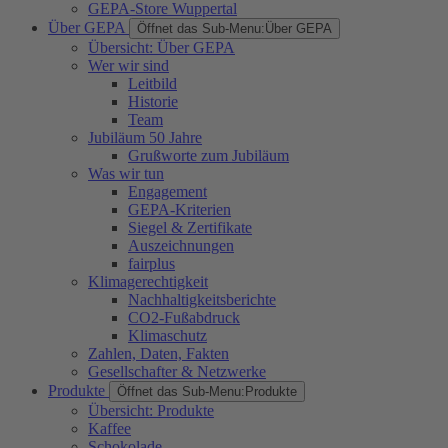
GEPA-Store Wuppertal
Über GEPA
Öffnet das Sub-Menu:
Über GEPA
Übersicht: Über GEPA
Wer wir sind
Leitbild
Historie
Team
Jubiläum 50 Jahre
Grußworte zum Jubiläum
Was wir tun
Engagement
GEPA-Kriterien
Siegel & Zertifikate
Auszeichnungen
fairplus
Klimagerechtigkeit
Nachhaltigkeitsberichte
CO2-Fußabdruck
Klimaschutz
Zahlen, Daten, Fakten
Gesellschafter & Netzwerke
Produkte
Öffnet das Sub-Menu:
Produkte
Übersicht: Produkte
Kaffee
Schokolade