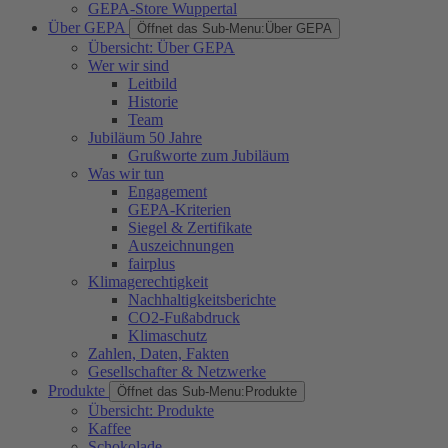
GEPA-Store Wuppertal
Über GEPA
Öffnet das Sub-Menu:
Über GEPA
Übersicht: Über GEPA
Wer wir sind
Leitbild
Historie
Team
Jubiläum 50 Jahre
Grußworte zum Jubiläum
Was wir tun
Engagement
GEPA-Kriterien
Siegel & Zertifikate
Auszeichnungen
fairplus
Klimagerechtigkeit
Nachhaltigkeitsberichte
CO2-Fußabdruck
Klimaschutz
Zahlen, Daten, Fakten
Gesellschafter & Netzwerke
Produkte
Öffnet das Sub-Menu:
Produkte
Übersicht: Produkte
Kaffee
Schokolade