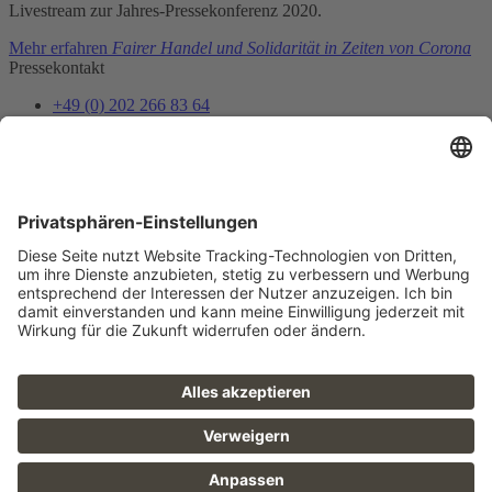
Livestream zur Jahres-Pressekonferenz 2020.
Mehr erfahren
Fairer Handel und Solidarität in Zeiten von Corona
Pressekontakt
+49 (0) 202 266 83 64
presse@gepa.de
Mail senden
Presseverteiler
Pressemitteilungen und Termin-Einladungen als Erstes erhalten
Jetzt anmelden
Folge uns
FAQ
Sitemap
Datenschutz
AGB
Barrierefreiheit
Impressum