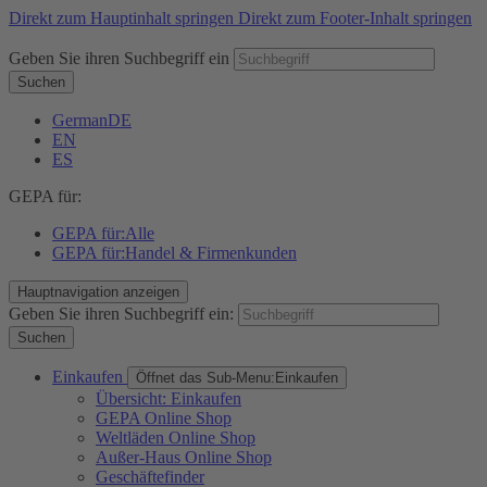
Direkt zum Hauptinhalt springen
Direkt zum Footer-Inhalt springen
Geben Sie ihren Suchbegriff ein
Suchen
German
DE
EN
ES
GEPA für:
GEPA für:
Alle
GEPA für:
Handel & Firmenkunden
Hauptnavigation anzeigen
Geben Sie ihren Suchbegriff ein:
Suchen
Einkaufen
Öffnet das Sub-Menu:
Einkaufen
Übersicht: Einkaufen
GEPA Online Shop
Weltläden Online Shop
Außer-Haus Online Shop
Geschäftefinder