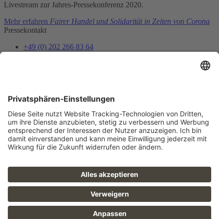
Livestream zur Jahres-Pressekonferenz 2020.
Mehr erfahren
Fairer Handel und Solidarität in Zeiten von Corona
Pressekontakt
+49 (0) 202 266 83 64
presse@gepa.de
Mail senden
Presseverteiler
Pressemitteilungen und Termin-Einladungen als Erstes erhalten
Jetzt anmelden
Folge uns
FAQ
Sitemap
Datenschutz
AGB
Barrierefreiheit
Impressum