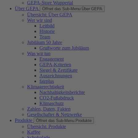
GEPA-Store Wuppertal
Über GEPA
Öffnet das Sub-Menu:
Über GEPA
Übersicht: Über GEPA
Wer wir sind
Leitbild
Historie
Team
Jubiläum 50 Jahre
Grußworte zum Jubiläum
Was wir tun
Engagement
GEPA-Kriterien
Siegel & Zertifikate
Auszeichnungen
fairplus
Klimagerechtigkeit
Nachhaltigkeitsberichte
CO2-Fußabdruck
Klimaschutz
Zahlen, Daten, Fakten
Gesellschafter & Netzwerke
Produkte
Öffnet das Sub-Menu:
Produkte
Übersicht: Produkte
Kaffee
Schokolade