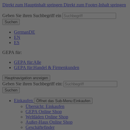
Direkt zum Hauptinhalt springen
Direkt zum Footer-Inhalt springen
Geben Sie ihren Suchbegriff ein
Suchen
German
DE
EN
ES
GEPA für:
GEPA für:
Alle
GEPA für:
Handel & Firmenkunden
Hauptnavigation anzeigen
Geben Sie ihren Suchbegriff ein:
Suchen
Einkaufen
Öffnet das Sub-Menu:
Einkaufen
Übersicht: Einkaufen
GEPA Online Shop
Weltläden Online Shop
Außer-Haus Online Shop
Geschäftefinder