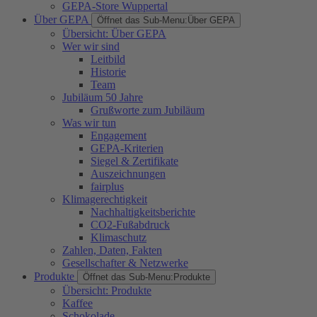
GEPA-Store Wuppertal
Über GEPA
Öffnet das Sub-Menu:
Über GEPA
Übersicht: Über GEPA
Wer wir sind
Leitbild
Historie
Team
Jubiläum 50 Jahre
Grußworte zum Jubiläum
Was wir tun
Engagement
GEPA-Kriterien
Siegel & Zertifikate
Auszeichnungen
fairplus
Klimagerechtigkeit
Nachhaltigkeitsberichte
CO2-Fußabdruck
Klimaschutz
Zahlen, Daten, Fakten
Gesellschafter & Netzwerke
Produkte
Öffnet das Sub-Menu:
Produkte
Übersicht: Produkte
Kaffee
Schokolade