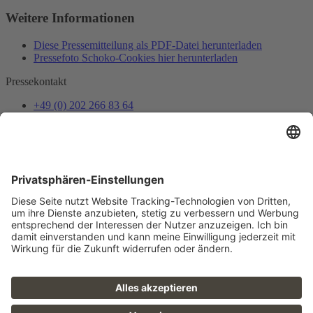
Weitere Informationen
Diese Pressemitteilung als PDF-Datei herunterladen
Pressefoto Schoko-Cookies hier herunterladen
Pressekontakt
+49 (0) 202 266 83 64
presse@gepa.de
Mail senden
Presseverteiler
Pressemitteilungen und Termin-Einladungen als Erstes erhalten
Jetzt anmelden
Folge uns
FAQ
Sitemap
Datenschutz