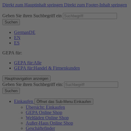
Direkt zum Hauptinhalt springen
Direkt zum Footer-Inhalt springen
Geben Sie ihren Suchbegriff ein
Suchen
German
DE
EN
ES
GEPA für:
GEPA für:
Alle
GEPA für:
Handel & Firmenkunden
Hauptnavigation anzeigen
Geben Sie ihren Suchbegriff ein:
Suchen
Einkaufen
Öffnet das Sub-Menu:
Einkaufen
Übersicht: Einkaufen
GEPA Online Shop
Weltläden Online Shop
Außer-Haus Online Shop
Geschäftefinder