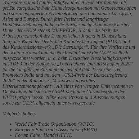
Transparenz und Glaubwürdigkeit ihrer Arbeit. Wir handeln als
größte europäische Fair Handelsorganisation mit Genossenschaften
und sozial engagierten Privatbetrieben aus Lateinamerika, Afrika,
Asien und Europa. Durch faire Preise und langfristige
Handelsbeziehungen haben die Partner mehr Planungssicherheit.
Hinter der GEPA stehen MISEREOR, Brot für die Welt, die
Arbeitsgemeinschaft der Evangelischen Jugend in Deutschland
(aej), der Bund der Deutschen Katholischen Jugend (BDKJ) und
das Kindermissionswerk „Die Sternsinger“. Für ihre Verdienste um
den Fairen Handel und die Nachhaltigkeit ist die GEPA vielfach
ausgezeichnet worden, u. a. beim Deutschen Nachhaltigkeitspreis
mit TOP3 in der Kategorie „Unternehmenspartnerschaften 2020“
für die langjährige Zusammenarbeit mit dem Teepartner Tea
Promoters India und mit dem „CSR-Preis der Bundesregierung
2020“ in der Kategorie „Verantwortungsvolles
Lieferkettenmanagement“. Als eines von wenigen Unternehmen in
Deutschland hat sich die GEPA nach dem Garantiesystem der
WFTO prüfen lassen. Näheres zu Preisen und Auszeichnungen
sowie zur GEPA allgemein unter www.gepa.de
Mitgliedschaften:
World Fair Trade Organization (WFTO)
European Fair Trade Association (EFTA)
Forum Fairer Handel (FFH)