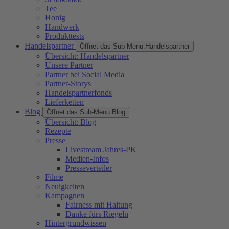
Tee
Honig
Handwerk
Produkttests
Handelspartner
Öffnet das Sub-Menu:
Handelspartner
Übersicht: Handelspartner
Unsere Partner
Partner bei Social Media
Partner-Storys
Handelspartnerfonds
Lieferketten
Blog
Öffnet das Sub-Menu:
Blog
Übersicht: Blog
Rezepte
Presse
Livestream Jahres-PK
Medien-Infos
Presseverteiler
Filme
Neuigkeiten
Kampagnen
Fairness mit Haltung
Danke fürs Riegeln
Hintergrundwissen