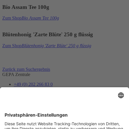
Bio Assam Tee 100g
Zum Shop
Bio Assam Tee 100g
Blütenhonig 'Zarte Blüte' 250 g flüssig
Zum Shop
Blütenhonig 'Zarte Blüte' 250 g flüssig
Zurück zum Suchergebnis
GEPA Zentrale
+49 (0) 202 266 83 0
info@gepa.de
Zum Kontaktformular
Newsletter
Unser Shopteam informiert dich über Neues und Vorteile.
Jetzt abonnieren
Folge uns