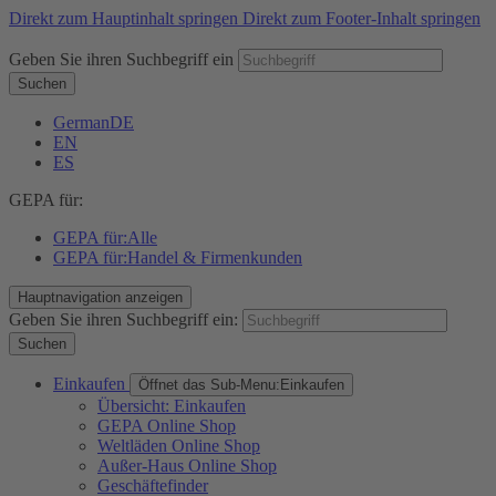
Direkt zum Hauptinhalt springen
Direkt zum Footer-Inhalt springen
Geben Sie ihren Suchbegriff ein
Suchen
German
DE
EN
ES
GEPA für:
GEPA für:
Alle
GEPA für:
Handel & Firmenkunden
Hauptnavigation anzeigen
Geben Sie ihren Suchbegriff ein:
Suchen
Einkaufen
Öffnet das Sub-Menu:
Einkaufen
Übersicht: Einkaufen
GEPA Online Shop
Weltläden Online Shop
Außer-Haus Online Shop
Geschäftefinder