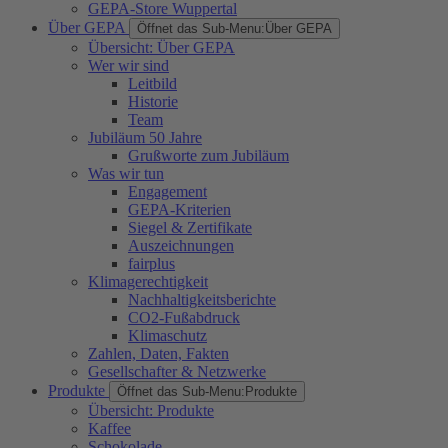
GEPA-Store Wuppertal
Über GEPA
Öffnet das Sub-Menu:
Über GEPA
Übersicht: Über GEPA
Wer wir sind
Leitbild
Historie
Team
Jubiläum 50 Jahre
Grußworte zum Jubiläum
Was wir tun
Engagement
GEPA-Kriterien
Siegel & Zertifikate
Auszeichnungen
fairplus
Klimagerechtigkeit
Nachhaltigkeitsberichte
CO2-Fußabdruck
Klimaschutz
Zahlen, Daten, Fakten
Gesellschafter & Netzwerke
Produkte
Öffnet das Sub-Menu:
Produkte
Übersicht: Produkte
Kaffee
Schokolade