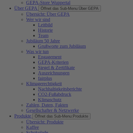
GEPA-Store Wuppertal
Über GEPA
Öffnet das Sub-Menu:
Über GEPA
Übersicht: Über GEPA
Wer wir sind
Leitbild
Historie
Team
Jubiläum 50 Jahre
Grußworte zum Jubiläum
Was wir tun
Engagement
GEPA-Kriterien
Siegel & Zertifikate
Auszeichnungen
fairplus
Klimagerechtigkeit
Nachhaltigkeitsberichte
CO2-Fußabdruck
Klimaschutz
Zahlen, Daten, Fakten
Gesellschafter & Netzwerke
Produkte
Öffnet das Sub-Menu:
Produkte
Übersicht: Produkte
Kaffee
Schokolade