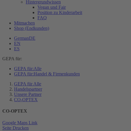
Hintergrundwissen
Vegan und Fair
Position zu Kinderarbeit
FAQ
Mitmachen
Shop (Endkunden)
German
DE
EN
ES
GEPA für:
GEPA für:
Alle
GEPA für:
Handel & Firmenkunden
GEPA für Alle
Handelspartner
Unsere Partner
CO-OPTEX
CO-OPTEX
Google Maps Link
Seite Drucken