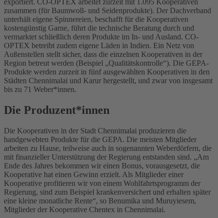
exportiert. CO-OPTEX arbeitet zurzeit mit 1.095 Kooperativen
zusammen (für Baumwoll- und Seidenprodukte). Der Dachverband
unterhält eigene Spinnereien, beschafft für die Kooperativen
kostengünstig Garne, führt die technische Beratung durch und
vermarktet schließlich deren Produkte im In- und Ausland. CO-
OPTEX betreibt zudem eigene Läden in Indien. Ein Netz von
Außenstellen stellt sicher, dass die einzelnen Kooperativen in der
Region betreut werden (Beispiel „Qualitätskontrolle“). Die GEPA-
Produkte werden zurzeit in fünf ausgewählten Kooperativen in den
Städten Chennimalai und Karur hergestellt, und zwar von insgesamt
bis zu 71 Weber*innen.
Die Produzent*innen
Die Kooperativen in der Stadt Chennimalai produzieren die
handgewebten Produkte für die GEPA. Die meisten Mitglieder
arbeiten zu Hause, teilweise auch in sogenannten Weberdörfern, die
mit finanzieller Unterstützung der Regierung entstanden sind. „Am
Ende des Jahres bekommen wir einen Bonus, vorausgesetzt, die
Kooperative hat einen Gewinn erzielt. Als Mitglieder einer
Kooperative profitieren wir von einem Wohlfahrtsprogramm der
Regierung, sind zum Beispiel krankenversichert und erhalten später
eine kleine monatliche Rente“, so Benumika und Muruyiesem,
Mitglieder der Kooperative Chentex in Chennimalai.