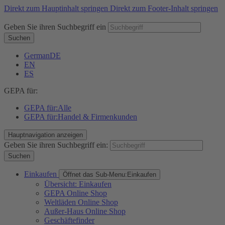
Direkt zum Hauptinhalt springen
Direkt zum Footer-Inhalt springen
Geben Sie ihren Suchbegriff ein
Suchen
German
DE
EN
ES
GEPA für:
GEPA für:
Alle
GEPA für:
Handel & Firmenkunden
Hauptnavigation anzeigen
Geben Sie ihren Suchbegriff ein:
Suchen
Einkaufen
Öffnet das Sub-Menu:
Einkaufen
Übersicht: Einkaufen
GEPA Online Shop
Weltläden Online Shop
Außer-Haus Online Shop
Geschäftefinder