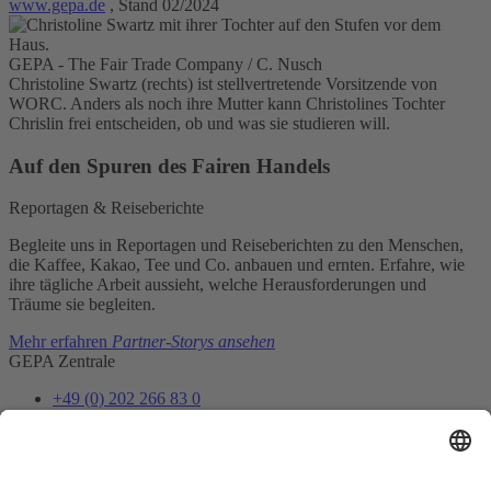
www.gepa.de
, Stand 02/2024
GEPA - The Fair Trade Company / C. Nusch
Christoline Swartz (rechts) ist stellvertretende Vorsitzende von
WORC. Anders als noch ihre Mutter kann Christolines Tochter
Chrislin frei entscheiden, ob und was sie studieren will.
Auf den Spuren des Fairen Handels
Reportagen & Reiseberichte
Begleite uns in Reportagen und Reiseberichten zu den Menschen,
die Kaffee, Kakao, Tee und Co. anbauen und ernten. Erfahre, wie
ihre tägliche Arbeit aussieht, welche Herausforderungen und
Träume sie begleiten.
Mehr erfahren
Partner-Storys ansehen
GEPA Zentrale
+49 (0) 202 266 83 0
info@gepa.de
Zum Kontaktformular
Newsletter