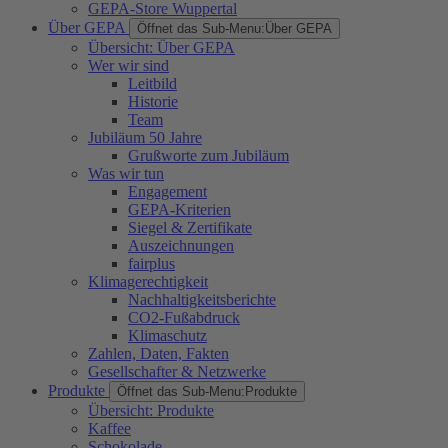
GEPA-Store Wuppertal
Über GEPA
Öffnet das Sub-Menu:
Über GEPA
Übersicht: Über GEPA
Wer wir sind
Leitbild
Historie
Team
Jubiläum 50 Jahre
Grußworte zum Jubiläum
Was wir tun
Engagement
GEPA-Kriterien
Siegel & Zertifikate
Auszeichnungen
fairplus
Klimagerechtigkeit
Nachhaltigkeitsberichte
CO2-Fußabdruck
Klimaschutz
Zahlen, Daten, Fakten
Gesellschafter & Netzwerke
Produkte
Öffnet das Sub-Menu:
Produkte
Übersicht: Produkte
Kaffee
Schokolade