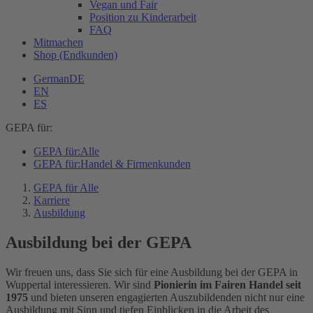
Vegan und Fair
Position zu Kinderarbeit
FAQ
Mitmachen
Shop (Endkunden)
German
DE
EN
ES
GEPA für:
GEPA für:
Alle
GEPA für:
Handel & Firmenkunden
GEPA für Alle
Karriere
Ausbildung
Ausbildung bei der GEPA
Wir freuen uns, dass Sie sich für eine Ausbildung bei der GEPA in
Wuppertal interessieren. Wir sind
Pionierin im Fairen Handel seit
1975
und bieten unseren engagierten Auszubildenden nicht nur eine
Ausbildung mit Sinn und tiefen Einblicken in die Arbeit des