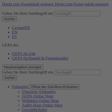
Direkt zum Hauptinhalt springen
Direkt zum Footer-Inhalt springen
Geben Sie ihren Suchbegriff ein
Suchen
German
DE
EN
ES
GEPA für:
GEPA für:
Alle
GEPA für:
Handel & Firmenkunden
Hauptnavigation anzeigen
Geben Sie ihren Suchbegriff ein:
Suchen
Einkaufen
Öffnet das Sub-Menu:
Einkaufen
Übersicht: Einkaufen
GEPA Online Shop
Weltläden Online Shop
Außer-Haus Online Shop
Geschäftefinder