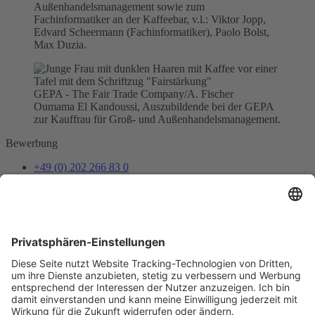
Außenhandelsmanagement sowie zum
Fachinformatiker an der Kaffeebar, v.l.: Viktor Jopp,
Edvard Scheermann (Fachinformatiker), Paolo Bolst,
Max Duzia.
GEPA - The Fair Trade Company/A. Fischer
Oumama El Kandoussi, Auszubildende bei der GEPA
zur Kauffrau für Groß- und Außenhandelsmanagement.
Bewerbung
+49 (0) 202 266 83 0
bewerbung@gepa.de
Bewerbung senden
Newsletter
Unser Shopteam informiert dich über Neues und Vorteile.
Jetzt abonnieren
Folge uns