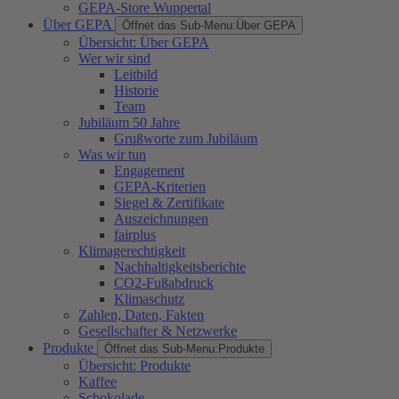
GEPA-Store Wuppertal
Über GEPA
Öffnet das Sub-Menu:
Über GEPA
Übersicht: Über GEPA
Wer wir sind
Leitbild
Historie
Team
Jubiläum 50 Jahre
Grußworte zum Jubiläum
Was wir tun
Engagement
GEPA-Kriterien
Siegel & Zertifikate
Auszeichnungen
fairplus
Klimagerechtigkeit
Nachhaltigkeitsberichte
CO2-Fußabdruck
Klimaschutz
Zahlen, Daten, Fakten
Gesellschafter & Netzwerke
Produkte
Öffnet das Sub-Menu:
Produkte
Übersicht: Produkte
Kaffee
Schokolade