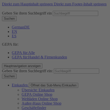
Direkt zum Hauptinhalt springen
Direkt zum Footer-Inhalt springen
Geben Sie ihren Suchbegriff ein
Suchen
German
DE
EN
ES
GEPA für:
GEPA für:
Alle
GEPA für:
Handel & Firmenkunden
Hauptnavigation anzeigen
Geben Sie ihren Suchbegriff ein:
Suchen
Einkaufen
Öffnet das Sub-Menu:
Einkaufen
Übersicht: Einkaufen
GEPA Online Shop
Weltläden Online Shop
Außer-Haus Online Shop
Geschäftefinder