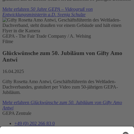
Mehr erfahren
50 Jahre GEPA – Videogruß von
Entwicklungsministerin a.D. Svenja Schulze
GEPA - The Fair Trade Company / A. Welsing
Filme
Glückwünsche zum 50. Jubiläum von Gifty Amo
Antwi
16.04.2025
Gifty Rosetta Amo Antwi, Geschäftsführerin des Weltladen-
Dachverbandes, gratuliert per Video zum 50-jährigen GEPA-
Jubiläum.
Mehr erfahren
Glückwünsche zum 50. Jubiläum von Gifty Amo
Antwi
GEPA Zentrale
+49 (0) 202 266 83 0
info@gepa.de