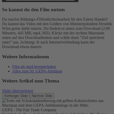
So kannst du den Film nutzen
Mehr Informationen
Du machst Bildungs-/Öffentlichkeitsarbeit für den Fairen Handel?
Du kannst das Video mit den Grüßen von Ministerpräsident Hendrik
Akzeptieren
Wüst gerne dafür nutzen. Du findest es unten zum Download (2:00
Minuten, 445 MB, mp4, HD). Klicke mit der rechten Maustaste
powered by
Usercentrics Consent
unten auf den Downloadbutton und wähle dann “Ziel speichern
Management Platform
unter” aus. Achtung: Je nach Internetverbindung kann der
Download etwas dauern.
Weitere Informationen
Film als mp4 herunterladen
Alles zum 50. GEPA-Jubiläum
Weitere Artikel zum Thema
Slider überspringen
Vorheriger Slide
Nächste Slide
GEPA - The Fair Trade Company