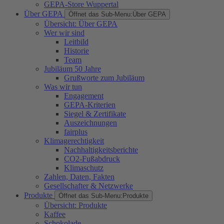
GEPA-Store Wuppertal
Über GEPA
Öffnet das Sub-Menu:
Über GEPA
Übersicht: Über GEPA
Wer wir sind
Leitbild
Historie
Team
Jubiläum 50 Jahre
Grußworte zum Jubiläum
Was wir tun
Engagement
GEPA-Kriterien
Siegel & Zertifikate
Auszeichnungen
fairplus
Klimagerechtigkeit
Nachhaltigkeitsberichte
CO2-Fußabdruck
Klimaschutz
Zahlen, Daten, Fakten
Gesellschafter & Netzwerke
Produkte
Öffnet das Sub-Menu:
Produkte
Übersicht: Produkte
Kaffee
Schokolade