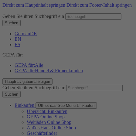
Direkt zum Hauptinhalt springen
Direkt zum Footer-Inhalt springen
Geben Sie ihren Suchbegriff ein
Suchen
German
DE
EN
ES
GEPA für:
GEPA für:
Alle
GEPA für:
Handel & Firmenkunden
Hauptnavigation anzeigen
Geben Sie ihren Suchbegriff ein:
Suchen
Einkaufen
Öffnet das Sub-Menu:
Einkaufen
Übersicht: Einkaufen
GEPA Online Shop
Weltläden Online Shop
Außer-Haus Online Shop
Geschäftefinder