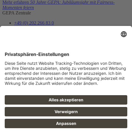
Mehr erfahren
50 Jahre GEPA: Jubiläumsjahr mit Fairness-
Momenten feiern
GEPA Zentrale
+49 (0) 202 266 83 0
info@gepa.de
Zum Kontaktformular
Newsletter
Unser Shopteam informiert dich über Neues und Vorteile.
Jetzt abonnieren
Folge uns
FAQ
Sitemap
Datenschutz
AGB
Barrierefreiheit
Impressum
Karriere