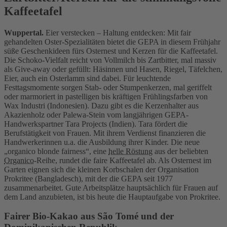
Kaffeetafel
Wuppertal.
Eier verstecken – Haltung entdecken: Mit fair
gehandelten Oster-Spezialitäten bietet die GEPA in diesem Frühjahr
süße Geschenkideen fürs Osternest und Kerzen für die Kaffeetafel.
Die Schoko-Vielfalt reicht von Vollmilch bis Zartbitter, mal massiv
als Give-away oder gefüllt: Häsinnen und Hasen, Riegel, Täfelchen,
Eier, auch ein Osterlamm sind dabei. Für leuchtende
Festtagsmomente sorgen Stab- oder Stumpenkerzen, mal geriffelt
oder marmoriert in pastelligen bis kräftigen Frühlingsfarben von
Wax Industri (Indonesien). Dazu gibt es die Kerzenhalter aus
Akazienholz oder Palewa-Stein vom langjährigen GEPA-
Handwerkspartner Tara Projects (Indien). Tara fördert die
Berufstätigkeit von Frauen. Mit ihrem Verdienst finanzieren die
Handwerkerinnen u.a. die Ausbildung ihrer Kinder. Die neue
„organico blonde fairness“, eine
helle Röstung
aus der beliebten
Organico
-Reihe, rundet die faire Kaffeetafel ab. Als Osternest im
Garten eignen sich die kleinen Korbschalen der Organisation
Prokritee (Bangladesch), mit der die GEPA seit 1977
zusammenarbeitet. Gute Arbeitsplätze hauptsächlich für Frauen auf
dem Land anzubieten, ist bis heute die Hauptaufgabe von Prokritee.
Fairer Bio-Kakao aus São Tomé und der