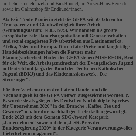
im Lebensmitteleinzel- und Bio-Handel, im Außer-Haus-Bereich
sowie im Onlineshop für Endkund*innen.
Als Fair Trade-Pionierin steht die GEPA seit 50 Jahren für
Transparenz und Glaubwürdigkeit ihrer Arbeit
(Gründungsdatum: 14.05.1975). Wir handeln als größte
europäische Fair Handelsorganisation mit Genossenschaften
und sozial engagierten Privatbetrieben aus Lateinamerika,
Afrika, Asien und Europa. Durch faire Preise und langfristige
Handelsbeziehungen haben die Partner mehr
Planungssicherheit. Hinter der GEPA stehen MISEREOR, Brot
für die Welt, die Arbeitsgemeinschaft der Evangelischen Jugend
in Deutschland (aej), der Bund der Deutschen Katholischen
Jugend (BDKJ) und das Kindermissionswerk „Die
Sternsinger“.
Für ihre Verdienste um den Fairen Handel und die
Nachhaltigkeit ist die GEPA vielfach ausgezeichnet worden, z.
B. wurde sie als „Sieger des Deutschen Nachhaltigkeitspreises
für Unternehmen 2026” in der Branche „Kaffee, Tee und
Gewürze“ u.a. für ihre nachhaltigen Lieferketten gewürdigt,
Ende 2023 mit dem German SDG-Award Kategorie
„Unternehmen“ sowie mit dem „CSR-Preis der
Bundesregierung 2020“ in der Kategorie Verantwortungsvolles
Lieferkettenmanagement“.