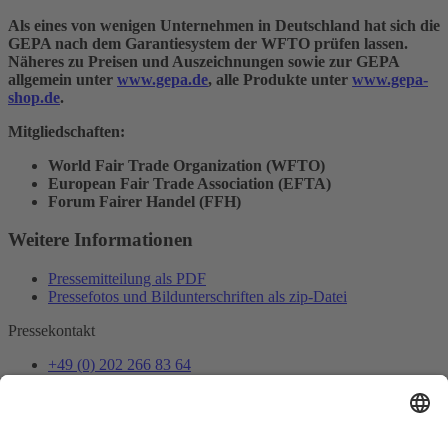
Als eines von wenigen Unternehmen in Deutschland hat sich die
GEPA nach dem Garantiesystem der WFTO prüfen lassen.
Näheres zu Preisen und Auszeichnungen sowie zur GEPA
allgemein unter
www.gepa.de
, alle Produkte unter
www.gepa-
shop.de
.
Mitgliedschaften:
World Fair Trade Organization (WFTO)
European Fair Trade Association (EFTA)
Forum Fairer Handel (FFH)
Weitere Informationen
Pressemitteilung als PDF
Pressefotos und Bildunterschriften als zip-Datei
Pressekontakt
+49 (0) 202 266 83 64
presse@gepa.de
Mail senden
Presseverteiler