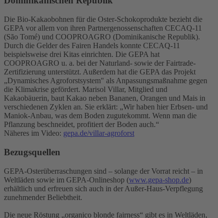
Dominikanischen Republik
Die Bio-Kakaobohnen für die Oster-Schokoprodukte bezieht die
GEPA vor allem von ihren Partnergenossenschaften CECAQ-11
(São Tomé) und COOPROAGRO (Dominikanische Republik).
Durch die Gelder des Fairen Handels konnte CECAQ-11
beispielsweise drei Kitas einrichten. Die GEPA hat
COOPROAGRO u. a. bei der Naturland- sowie der Fairtrade-
Zertifizierung unterstützt. Außerdem hat die GEPA das Projekt
„Dynamisches Agroforstsystem" als Anpassungsmaßnahme gegen
die Klimakrise gefördert. Marisol Villar, Mitglied und
Kakaobäuerin, baut Kakao neben Bananen, Orangen und Mais in
verschiedenen Zyklen an. Sie erklärt: „Wir haben hier Erbsen- und
Maniok-Anbau, was dem Boden zugutekommt. Wenn man die
Pflanzung beschneidet, profitiert der Boden auch.“
Näheres im Video:
gepa.de/villar-agroforst
Bezugsquellen
GEPA-Osterüberraschungen sind – solange der Vorrat reicht – in
Weltläden sowie im GEPA-Onlineshop (
www.gepa-shop.de
)
erhältlich und erfreuen sich auch in der Außer-Haus-Verpflegung
zunehmender Beliebtheit.
Die neue Röstung „organico blonde fairness“ gibt es in Weltläden,