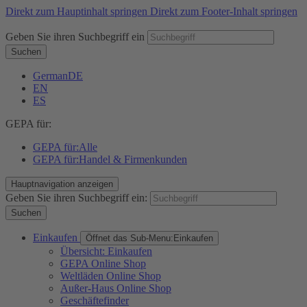
Direkt zum Hauptinhalt springen
Direkt zum Footer-Inhalt springen
Geben Sie ihren Suchbegriff ein
Suchen
German
DE
EN
ES
GEPA für:
GEPA für:
Alle
GEPA für:
Handel & Firmenkunden
Hauptnavigation anzeigen
Geben Sie ihren Suchbegriff ein:
Suchen
Einkaufen
Öffnet das Sub-Menu:
Einkaufen
Übersicht: Einkaufen
GEPA Online Shop
Weltläden Online Shop
Außer-Haus Online Shop
Geschäftefinder