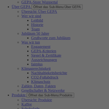
GEPA-Store Wuppertal
Über GEPA
Öffnet das Sub-Menu:
Über GEPA
Übersicht: Über GEPA
Wer wir sind
Leitbild
Historie
Team
Jubiläum 50 Jahre
Grußworte zum Jubiläum
Was wir tun
Engagement
GEPA-Kriterien
Siegel & Zertifikate
Auszeichnungen
fairplus
Klimagerechtigkeit
Nachhaltigkeitsberichte
CO2-Fußabdruck
Klimaschutz
Zahlen, Daten, Fakten
Gesellschafter & Netzwerke
Produkte
Öffnet das Sub-Menu:
Produkte
Übersicht: Produkte
Kaffee
Schokolade