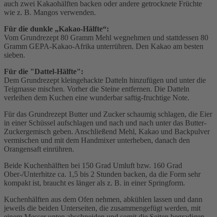
auch zwei Kakaohälften backen oder andere getrocknete Früchte
wie z. B. Mangos verwenden.
Für die dunkle „Kakao-Hälfte“:
Vom Grundrezept 80 Gramm Mehl wegnehmen und stattdessen 80
Gramm GEPA-Kakao-Afrika unterrühren. Den Kakao am besten
sieben.
Für die "Dattel-Hälfte":
Dem Grundrezept kleingehackte Datteln hinzufügen und unter die
Teigmasse mischen. Vorher die Steine entfernen. Die Datteln
verleihen dem Kuchen eine wunderbar saftig-fruchtige Note.
Für das Grundrezept Butter und Zucker schaumig schlagen, die Eier
in einer Schüssel aufschlagen und nach und nach unter das Butter-
Zuckergemisch geben. Anschließend Mehl, Kakao und Backpulver
vermischen und mit dem Handmixer unterheben, danach den
Orangensaft einrühren.
Beide Kuchenhälften bei 150 Grad Umluft bzw. 160 Grad
Ober-/Unterhitze ca. 1,5 bis 2 Stunden backen, da die Form sehr
kompakt ist, braucht es länger als z. B. in einer Springform.
Kuchenhälften aus dem Ofen nehmen, abkühlen lassen und dann
jeweils die beiden Unterseiten, die zusammengefügt werden, mit
einem Messer unten abschneiden und somit die Seiten begradigen.