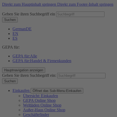
Direkt zum Hauptinhalt springen
Direkt zum Footer-Inhalt springen
Geben Sie ihren Suchbegriff ein
Suchen
German
DE
EN
ES
GEPA für:
GEPA für:
Alle
GEPA für:
Handel & Firmenkunden
Hauptnavigation anzeigen
Geben Sie ihren Suchbegriff ein:
Suchen
Einkaufen
Öffnet das Sub-Menu:
Einkaufen
Übersicht: Einkaufen
GEPA Online Shop
Weltläden Online Shop
Außer-Haus Online Shop
Geschäftefinder