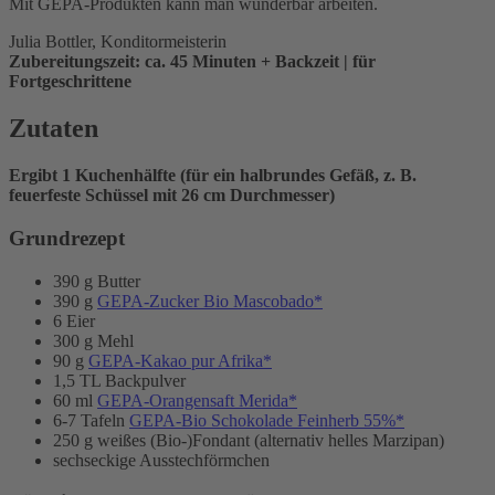
Mit GEPA-Produkten kann man wunderbar arbeiten.
Julia Bottler, Konditormeisterin
Zubereitungszeit: ca. 45 Minuten + Backzeit | für
Fortgeschrittene
Zutaten
Ergibt 1 Kuchenhälfte (für ein halbrundes Gefäß, z. B.
feuerfeste Schüssel mit 26 cm Durchmesser)
Grundrezept
390 g Butter
390 g
GEPA-Zucker Bio Mascobado*
6 Eier
300 g Mehl
90 g
GEPA-Kakao pur Afrika*
1,5 TL Backpulver
60 ml
GEPA-Orangensaft Merida*
6-7 Tafeln
GEPA-Bio Schokolade Feinherb 55%*
250 g weißes (Bio-)Fondant (alternativ helles Marzipan)
sechseckige Ausstechförmchen