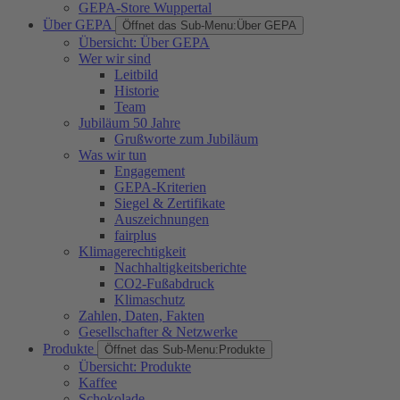
GEPA-Store Wuppertal
Über GEPA
Öffnet das Sub-Menu:
Über GEPA
Übersicht: Über GEPA
Wer wir sind
Leitbild
Historie
Team
Jubiläum 50 Jahre
Grußworte zum Jubiläum
Was wir tun
Engagement
GEPA-Kriterien
Siegel & Zertifikate
Auszeichnungen
fairplus
Klimagerechtigkeit
Nachhaltigkeitsberichte
CO2-Fußabdruck
Klimaschutz
Zahlen, Daten, Fakten
Gesellschafter & Netzwerke
Produkte
Öffnet das Sub-Menu:
Produkte
Übersicht: Produkte
Kaffee
Schokolade