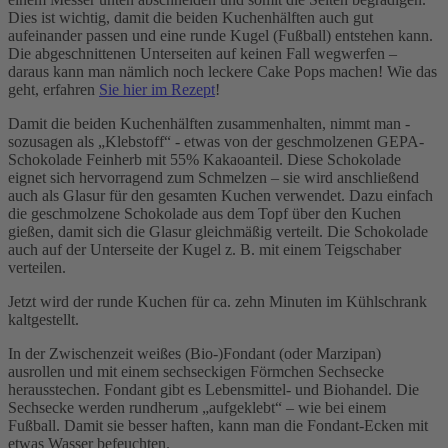
Dies ist wichtig, damit die beiden Kuchenhälften auch gut
aufeinander passen und eine runde Kugel (Fußball) entstehen kann.
Die abgeschnittenen Unterseiten auf keinen Fall wegwerfen –
daraus kann man nämlich noch leckere Cake Pops machen! Wie das
geht, erfahren
Sie hier im Rezept
!
Damit die beiden Kuchenhälften zusammenhalten, nimmt man -
sozusagen als „Klebstoff“ - etwas von der geschmolzenen GEPA-
Schokolade Feinherb mit 55% Kakaoanteil. Diese Schokolade
eignet sich hervorragend zum Schmelzen – sie wird anschließend
auch als Glasur für den gesamten Kuchen verwendet. Dazu einfach
die geschmolzene Schokolade aus dem Topf über den Kuchen
gießen, damit sich die Glasur gleichmäßig verteilt. Die Schokolade
auch auf der Unterseite der Kugel z. B. mit einem Teigschaber
verteilen.
Jetzt wird der runde Kuchen für ca. zehn Minuten im Kühlschrank
kaltgestellt.
In der Zwischenzeit weißes (Bio-)Fondant (oder Marzipan)
ausrollen und mit einem sechseckigen Förmchen Sechsecke
herausstechen. Fondant gibt es Lebensmittel- und Biohandel. Die
Sechsecke werden rundherum „aufgeklebt“ – wie bei einem
Fußball. Damit sie besser haften, kann man die Fondant-Ecken mit
etwas Wasser befeuchten.