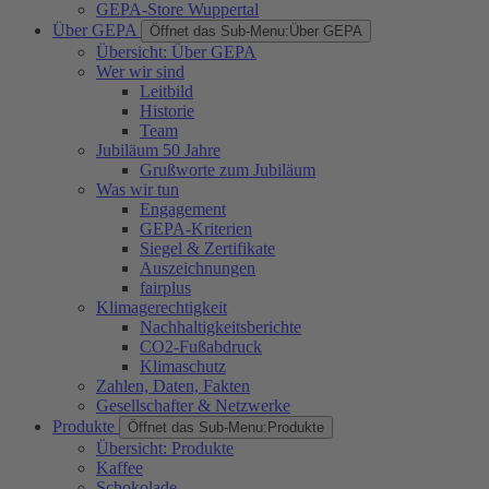
GEPA-Store Wuppertal
Über GEPA
Öffnet das Sub-Menu:
Über GEPA
Übersicht: Über GEPA
Wer wir sind
Leitbild
Historie
Team
Jubiläum 50 Jahre
Grußworte zum Jubiläum
Was wir tun
Engagement
GEPA-Kriterien
Siegel & Zertifikate
Auszeichnungen
fairplus
Klimagerechtigkeit
Nachhaltigkeitsberichte
CO2-Fußabdruck
Klimaschutz
Zahlen, Daten, Fakten
Gesellschafter & Netzwerke
Produkte
Öffnet das Sub-Menu:
Produkte
Übersicht: Produkte
Kaffee
Schokolade