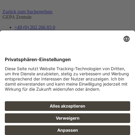
Zurück zum Suchergebnis
GEPA Zentrale
+49 (0) 202 266 83 0
info@gepa.de
Zum Kontaktformular
Newsletter
Unser Shopteam informiert dich über Neues und Vorteile.
Jetzt abonnieren
Folge uns
FAQ
Sitemap
Datenschutz
AGB
Barrierefreiheit
Impressum
Karriere