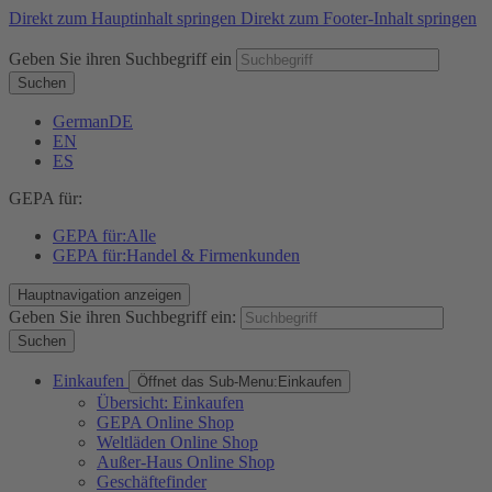
Direkt zum Hauptinhalt springen
Direkt zum Footer-Inhalt springen
Geben Sie ihren Suchbegriff ein
Suchen
German
DE
EN
ES
GEPA für:
GEPA für:
Alle
GEPA für:
Handel & Firmenkunden
Hauptnavigation anzeigen
Geben Sie ihren Suchbegriff ein:
Suchen
Einkaufen
Öffnet das Sub-Menu:
Einkaufen
Übersicht: Einkaufen
GEPA Online Shop
Weltläden Online Shop
Außer-Haus Online Shop
Geschäftefinder