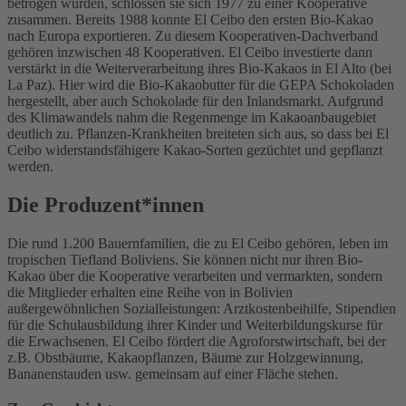
betrogen wurden, schlossen sie sich 1977 zu einer Kooperative
zusammen. Bereits 1988 konnte El Ceibo den ersten Bio-Kakao
nach Europa exportieren. Zu diesem Kooperativen-Dachverband
gehören inzwischen 48 Kooperativen. El Ceibo investierte dann
verstärkt in die Weiterverarbeitung ihres Bio-Kakaos in El Alto (bei
La Paz). Hier wird die Bio-Kakaobutter für die GEPA Schokoladen
hergestellt, aber auch Schokolade für den Inlandsmarkt. Aufgrund
des Klimawandels nahm die Regenmenge im Kakaoanbaugebiet
deutlich zu. Pflanzen-Krankheiten breiteten sich aus, so dass bei El
Ceibo widerstandsfähigere Kakao-Sorten gezüchtet und gepflanzt
werden.
Die Produzent*innen
Die rund 1.200 Bauernfamilien, die zu El Ceibo gehören, leben im
tropischen Tiefland Boliviens. Sie können nicht nur ihren Bio-
Kakao über die Kooperative verarbeiten und vermarkten, sondern
die Mitglieder erhalten eine Reihe von in Bolivien
außergewöhnlichen Sozialleistungen: Arztkostenbeihilfe, Stipendien
für die Schulausbildung ihrer Kinder und Weiterbildungskurse für
die Erwachsenen. El Ceibo fördert die Agroforstwirtschaft, bei der
z.B. Obstbäume, Kakaopflanzen, Bäume zur Holzgewinnung,
Bananenstauden usw. gemeinsam auf einer Fläche stehen.