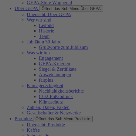
GEPA-Store Wuppertal
Über GEPA
Öffnet das Sub-Menu:
Über GEPA
Übersicht: Über GEPA
Wer wir sind
Leitbild
Historie
Team
Jubiläum 50 Jahre
Grußworte zum Jubiläum
Was wir tun
Engagement
GEPA-Kriterien
Siegel & Zertifikate
Auszeichnungen
fairplus
Klimagerechtigkeit
Nachhaltigkeitsberichte
CO2-Fußabdruck
Klimaschutz
Zahlen, Daten, Fakten
Gesellschafter & Netzwerke
Produkte
Öffnet das Sub-Menu:
Produkte
Übersicht: Produkte
Kaffee
Schokolade