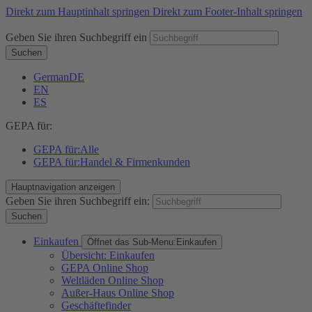
Direkt zum Hauptinhalt springen
Direkt zum Footer-Inhalt springen
Geben Sie ihren Suchbegriff ein
Suchen
German
DE
EN
ES
GEPA für:
GEPA für:
Alle
GEPA für:
Handel & Firmenkunden
Hauptnavigation anzeigen
Geben Sie ihren Suchbegriff ein:
Suchen
Einkaufen
Öffnet das Sub-Menu:
Einkaufen
Übersicht: Einkaufen
GEPA Online Shop
Weltläden Online Shop
Außer-Haus Online Shop
Geschäftefinder