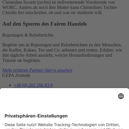
Christoline Swartz (rechts) ist stellvertretende Vorsitzende von
WORC. Anders als noch ihre Mutter kann Christolines Tochter
Chrislin frei entscheiden, ob und was sie studieren will.
Auf den Spuren des Fairen Handels
Reportagen & Reiseberichte
Begleite uns in Reportagen und Reiseberichten zu den Menschen,
die Kaffee, Kakao, Tee und Co. anbauen und ernten. Erfahre, wie
ihre tägliche Arbeit aussieht, welche Herausforderungen und
Träume sie begleiten.
Mehr erfahren
Partner-Storys ansehen
GEPA Zentrale
+49 (0) 202 266 83 0
info@gepa.de
Zum Kontaktformular
Newsletter
Unser Shopteam informiert dich über Neues und Vorteile.
Jetzt abonnieren
Folge uns