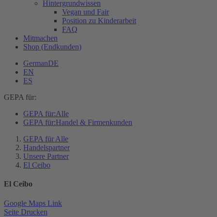
Hintergrundwissen
Vegan und Fair
Position zu Kinderarbeit
FAQ
Mitmachen
Shop (Endkunden)
German
DE
EN
ES
GEPA für:
GEPA für:
Alle
GEPA für:
Handel & Firmenkunden
GEPA für Alle
Handelspartner
Unsere Partner
El Ceibo
El Ceibo
Google Maps Link
Seite Drucken