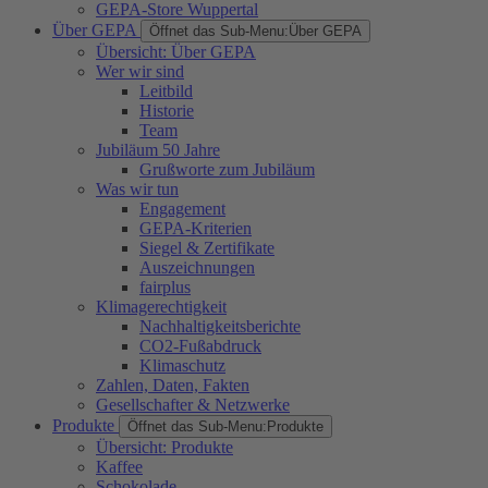
GEPA-Store Wuppertal
Über GEPA
Öffnet das Sub-Menu:
Über GEPA
Übersicht: Über GEPA
Wer wir sind
Leitbild
Historie
Team
Jubiläum 50 Jahre
Grußworte zum Jubiläum
Was wir tun
Engagement
GEPA-Kriterien
Siegel & Zertifikate
Auszeichnungen
fairplus
Klimagerechtigkeit
Nachhaltigkeitsberichte
CO2-Fußabdruck
Klimaschutz
Zahlen, Daten, Fakten
Gesellschafter & Netzwerke
Produkte
Öffnet das Sub-Menu:
Produkte
Übersicht: Produkte
Kaffee
Schokolade