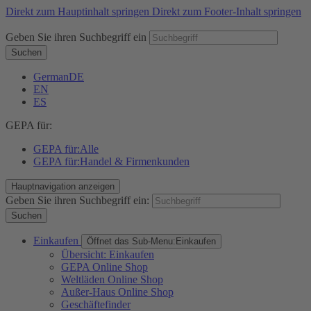
Direkt zum Hauptinhalt springen
Direkt zum Footer-Inhalt springen
Geben Sie ihren Suchbegriff ein
Suchen
German
DE
EN
ES
GEPA für:
GEPA für:
Alle
GEPA für:
Handel & Firmenkunden
Hauptnavigation anzeigen
Geben Sie ihren Suchbegriff ein:
Suchen
Einkaufen
Öffnet das Sub-Menu:
Einkaufen
Übersicht: Einkaufen
GEPA Online Shop
Weltläden Online Shop
Außer-Haus Online Shop
Geschäftefinder