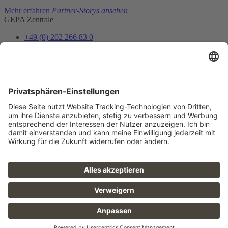
Mehr erfahren
Partner-Storys ansehen
GEPA Zentrale
+49 (0) 202 266 83 0
info@gepa.de
Zum Kontaktformular
Newsletter
Unser Shopteam informiert dich über Neues und Vorteile.
Jetzt abonnieren
Folge uns
FAQ
Sitemap
Datenschutz
AGB
Barrierefreiheit
Impressum
Karriere
Presse