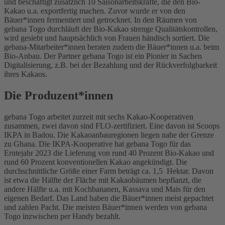
und beschäftigt zusätzlich 10 Saisonarbeitskräfte, die den Bio-
Kakao u.a. exportfertig machen. Zuvor wurde er von den
Bäuer*innen fermentiert und getrocknet. In den Räumen von
gebana Togo durchläuft der Bio-Kakao strenge Qualitätskontrollen,
wird gesiebt und hauptsächlich von Frauen händisch sortiert. Die
gebana-Mitarbeiter*innen beraten zudem die Bäuer*innen u.a. beim
Bio-Anbau. Der Partner gebana Togo ist ein Pionier in Sachen
Digitalisierung, z.B. bei der Bezahlung und der Rückverfolgbarkeit
ihres Kakaos.
Die Produzent*innen
gebana Togo arbeitet zurzeit mit sechs Kakao-Kooperativen
zusammen, zwei davon sind FLO-zertifiziert. Eine davon ist Scoops
IKPA in Badou. Die Kakaoanbauregionen liegen nahe der Grenze
zu Ghana. Die IKPA-Kooperative hat gebana Togo für das
Erntejahr 2023 die Lieferung von rund 40 Prozent Bio-Kakao und
rund 60 Prozent konventionellen Kakao angekündigt. Die
durchschnittliche Größe einer Farm beträgt ca. 1,5 Hektar. Davon
ist etwa die Hälfte der Fläche mit Kakaobäumen bepflanzt, die
andere Hälfte u.a. mit Kochbananen, Kassava und Mais für den
eigenen Bedarf. Das Land haben die Bäuer*innen meist gepachtet
und zahlen Pacht. Die meisten Bäuer*innen werden von gebana
Togo inzwischen per Handy bezahlt.