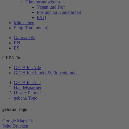
Hintergrundwissen
Vegan und Fair
Position zu Kinderarbeit
FAQ
Mitmachen
Shop (Endkunden)
German
DE
EN
ES
GEPA für:
GEPA für:
Alle
GEPA für:
Handel & Firmenkunden
GEPA für Alle
Handelspartner
Unsere Partner
gebana Togo
gebana Togo
Google Maps Link
Seite Drucken