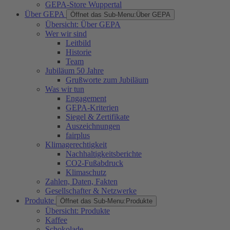
GEPA-Store Wuppertal
Über GEPA
Öffnet das Sub-Menu:
Über GEPA
Übersicht: Über GEPA
Wer wir sind
Leitbild
Historie
Team
Jubiläum 50 Jahre
Grußworte zum Jubiläum
Was wir tun
Engagement
GEPA-Kriterien
Siegel & Zertifikate
Auszeichnungen
fairplus
Klimagerechtigkeit
Nachhaltigkeitsberichte
CO2-Fußabdruck
Klimaschutz
Zahlen, Daten, Fakten
Gesellschafter & Netzwerke
Produkte
Öffnet das Sub-Menu:
Produkte
Übersicht: Produkte
Kaffee
Schokolade