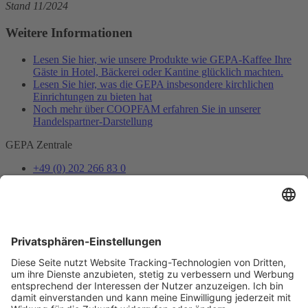
Stand 11/2024
Weitere Informationen
Lesen Sie hier, wie unsere Produkte wie GEPA-Kaffee Ihre
Gäste in Hotel, Bäckerei oder Kantine glücklich machten.
Lesen Sie hier, was die GEPA insbesondere kirchlichen
Einrichtungen zu bieten hat
Noch mehr über COOPFAM erfahren Sie in unserer
Handelspartner-Darstellung
GEPA Zentrale
+49 (0) 202 266 83 0
info@gepa.de
Zum Kontaktformular
Newsletter
Unser Shopteam informiert dich über Neues und Vorteile.
Jetzt abonnieren
Folge uns