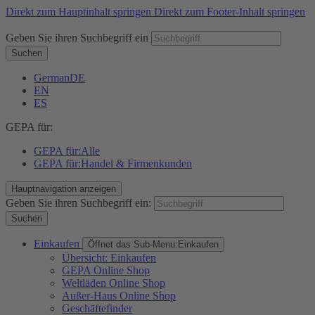
Direkt zum Hauptinhalt springen
Direkt zum Footer-Inhalt springen
Geben Sie ihren Suchbegriff ein
Suchen
German
DE
EN
ES
GEPA für:
GEPA für:
Alle
GEPA für:
Handel & Firmenkunden
Hauptnavigation anzeigen
Geben Sie ihren Suchbegriff ein:
Suchen
Einkaufen
Öffnet das Sub-Menu:
Einkaufen
Übersicht: Einkaufen
GEPA Online Shop
Weltläden Online Shop
Außer-Haus Online Shop
Geschäftefinder