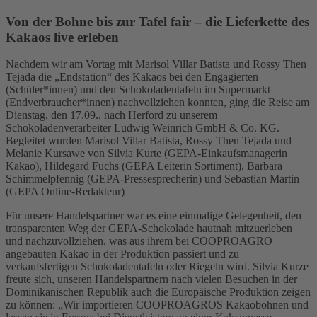
Von der Bohne bis zur Tafel fair – die Lieferkette des
Kakaos live erleben
Nachdem wir am Vortag mit Marisol Villar Batista und Rossy Then
Tejada die „Endstation“ des Kakaos bei den Engagierten
(Schüler*innen) und den Schokoladentafeln im Supermarkt
(Endverbraucher*innen) nachvollziehen konnten, ging die Reise am
Dienstag, den 17.09., nach Herford zu unserem
Schokoladenverarbeiter Ludwig Weinrich GmbH & Co. KG.
Begleitet wurden Marisol Villar Batista, Rossy Then Tejada und
Melanie Kursawe von Silvia Kurte (GEPA-Einkaufsmanagerin
Kakao), Hildegard Fuchs (GEPA Leiterin Sortiment), Barbara
Schimmelpfennig (GEPA-Pressesprecherin) und Sebastian Martin
(GEPA Online-Redakteur)
Für unsere Handelspartner war es eine einmalige Gelegenheit, den
transparenten Weg der GEPA-Schokolade hautnah mitzuerleben
und nachzuvollziehen, was aus ihrem bei COOPROAGRO
angebauten Kakao in der Produktion passiert und zu
verkaufsfertigen Schokoladentafeln oder Riegeln wird. Silvia Kurze
freute sich, unseren Handelspartnern nach vielen Besuchen in der
Dominikanischen Republik auch die Europäische Produktion zeigen
zu können: „Wir importieren COOPROAGROS Kakaobohnen und