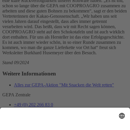
eine klare Rückverfolgbarkeit unserer Rohware haben. „Es ist toll,
schon so lange über die GEPA mit COOPROAGRO zusammen zu
arbeiten und diese guten Bohnen zu bekommen“, sagt er den beiden
Vertreterinnen der Kakao-Genossenschaft. „Wir haben uns seit
vielen Jahren darauf eingestellt, dass alles immer getrennt
verarbeiten wird. Das heißt, dass wir mit Recht sagen können,
COOPROAGRO steht auf den Schokotafeln und ist auch wirklich
dort enthalten. Für uns als Hersteller ist das eine Erfolgsgeschichte.
Es ist auch immer wieder schön, in so einer Runde zusammen zu
kommen, wo man die ganze Lieferkette vor Ort hat“ freut sich
Werksleiter Burkhard Husemeyer über den Besuch.
Stand 09/2024
Weitere Informationen
Alles zur GEPA-Aktion "Mit Snacken die Welt retten"
GEPA Zentrale
+49 (0) 202 266 83 0
info@gepa.de
Zum Kontaktformular
Newsletter