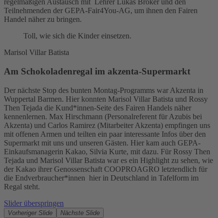
regelmäßigen Austausch mit Lehrer Lukas Bröker und den
Teilnehmenden der GEPA-Fair4You-AG, um ihnen den Fairen
Handel näher zu bringen.
Toll, wie sich die Kinder einsetzen.
Marisol Villar Batista
Am Schokoladenregal im akzenta-Supermarkt
Der nächste Stop des bunten Montag-Programms war Akzenta in
Wuppertal Barmen. Hier konnten Marisol Villar Batista und Rossy
Then Tejada die Kund*innen-Seite des Fairen Handels näher
kennenlernen. Max Hirschmann (Personalreferent für Azubis bei
Akzenta) und Carlos Ramirez (Mitarbeiter Akzenta) empfingen uns
mit offenen Armen und teilten ein paar interessante Infos über den
Supermarkt mit uns und unseren Gästen. Hier kam auch GEPA-
Einkaufsmanagerin Kakao, Silvia Kurte, mit dazu. Für Rossy Then
Tejada und Marisol Villar Batista war es ein Highlight zu sehen, wie
der Kakao ihrer Genossenschaft COOPROAGRO letztendlich für
die Endverbraucher*innen hier in Deutschland in Tafelform im
Regal steht.
Slider überspringen
Vorheriger Slide
Nächste Slide