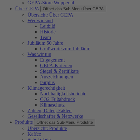
GEPA-Store Wuppertal
Über GEPA
Öffnet das Sub-Menu:
Über GEPA
Übersicht: Über GEPA
Wer wir sind
Leitbild
Historie
Team
Jubiläum 50 Jahre
Grußworte zum Jubiläum
Was wir tun
Engagement
GEPA-Kriterien
Siegel & Zertifikate
Auszeichnungen
fairplus
Klimagerechtigkeit
Nachhaltigkeitsberichte
CO2-Fußabdruck
Klimaschutz
Zahlen, Daten, Fakten
Gesellschafter & Netzwerke
Produkte
Öffnet das Sub-Menu:
Produkte
Übersicht: Produkte
Kaffee
Schokolade