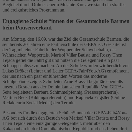
Begleitet durch Dolmetscherin Melanie Kursawe stand ein straffes
und ereignisreiches Programm an.
Engagierte Schüler*innen der Gesamtschule Barmen
beim Pausenverkauf
Am Montag, den 16.09. war das Ziel die Gesamtschule Barmen, die
seit bereits 20 Jahren eine Partnerschule der GEPA ist. Gestartet ist
der Tag mit einer Fahrt in der Wuppertaler Schwebebahn, das
Wahrzeichen Wuppertals. Marisol Villar Batista und Rossy Then
Tejada gefiel die Fahrt gut und nutzen die Gelegenheit ein paar
Schnappschüsse zu machen. An der Schule wurden wir herzlich von
Lukas Bröker (Lehrer und Leiter GEPA-Fair4You-AG) empfangen,
der uns nach ein paar einführenden Worten das moderne
Schulgebäude zeigte. Schulleiter Arne Brassat begrüßte ebenfalls
unseren Besuch aus der Dominikanischen Republik. Von GEPA-
Seite begleiteten Barbara Schimmelpfennig (Pressesprecherin),
Martina Beck (Bildungsreferentin) und Raphaela Engstler (Online-
Redakteurin Social Media) den Termin.
Besonders für die engagierten Schüler*innen der GEPA-Fair4You-
AG bot sich durch den Besuch von Marisol Villar Batista und Rossy
Then Tejada eine einzigartige Gelegenheit, mehr über den
Kakaoanbau in der Dominikanischen Republik und das Leben dort