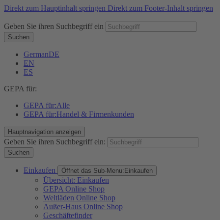
Direkt zum Hauptinhalt springen
Direkt zum Footer-Inhalt springen
Geben Sie ihren Suchbegriff ein
Suchen
German
DE
EN
ES
GEPA für:
GEPA für:
Alle
GEPA für:
Handel & Firmenkunden
Hauptnavigation anzeigen
Geben Sie ihren Suchbegriff ein:
Suchen
Einkaufen
Öffnet das Sub-Menu:
Einkaufen
Übersicht: Einkaufen
GEPA Online Shop
Weltläden Online Shop
Außer-Haus Online Shop
Geschäftefinder