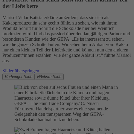
Mehr Informationen
der Lieferkette
Akzeptieren
Marisol Villar Batista erklärte außerdem, dass sie sich als
Kakaoproduzentin sehr geehrt fühle, zu sehen, wie mit ihrem
powered by
Usercentrics Consent
Produkt Schritt für Schritt die Schokolade hier bei Weinrich
produziert wird. Und das passiert über den langjährigen Partner und
Management Platform
besonderen Kunden wie der GEPA. „Es ist interessant zu sehen,
wie die ganzen Schritte laufen. Wir sehen beim Anbau vom Kakao
nur einen kleinen Teil der Lieferkette und können nun den anderen
Produzent*innen erzählen, wie der ganze Ablauf ist,“ führte Marisol
aus.
Slider überspringen
Vorheriger Slide
Nächste Slide
GEPA - The Fair Trade Company/ C. Nusch
Für unsere Handelspartner war es eine spannende
Gelegenheit den transparenten Weg der GEPA-
Schokolade hautnah mitzuerleben.