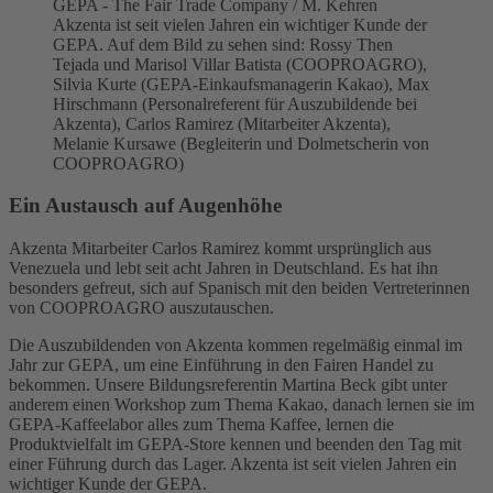
GEPA - The Fair Trade Company / M. Kehren
Akzenta ist seit vielen Jahren ein wichtiger Kunde der
GEPA. Auf dem Bild zu sehen sind: Rossy Then
Tejada und Marisol Villar Batista (COOPROAGRO),
Silvia Kurte (GEPA-Einkaufsmanagerin Kakao), Max
Hirschmann (Personalreferent für Auszubildende bei
Akzenta), Carlos Ramirez (Mitarbeiter Akzenta),
Melanie Kursawe (Begleiterin und Dolmetscherin von
COOPROAGRO)
Ein Austausch auf Augenhöhe
Akzenta Mitarbeiter Carlos Ramirez kommt ursprünglich aus
Venezuela und lebt seit acht Jahren in Deutschland. Es hat ihn
besonders gefreut, sich auf Spanisch mit den beiden Vertreterinnen
von COOPROAGRO auszutauschen.
Die Auszubildenden von Akzenta kommen regelmäßig einmal im
Jahr zur GEPA, um eine Einführung in den Fairen Handel zu
bekommen. Unsere Bildungsreferentin Martina Beck gibt unter
anderem einen Workshop zum Thema Kakao, danach lernen sie im
GEPA-Kaffeelabor alles zum Thema Kaffee, lernen die
Produktvielfalt im GEPA-Store kennen und beenden den Tag mit
einer Führung durch das Lager. Akzenta ist seit vielen Jahren ein
wichtiger Kunde der GEPA.