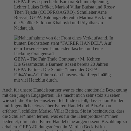
GEPA-Pressesprecherin Barbara Schimmelpfennig,
Lehrer Lukas Bröker, Marisol Villar Batista und Rossy
Then Tejada (COOPROAGRO), Schulleiter Arne
Brassat, GEPA-Bildungsreferentin Martina Beck und
die Schüler Safouan Khallovki und Priyatharsan
Nadarajah.
GEPA - The Fair Trade Company / M. Kehren
Die Gesamtschule Barmen ist seit bereits 20 Jahren
GEPA-Partner. Die Schüler*innen der GEPA-
Fair4You-AG führen den Pausenverkauf regelmäßig
mit viel Herzblut durch.
Auch für unsere Handelspartner war es eine emotionale Begegnung
mit den jungen Engagierten: „Es macht mich sehr stolz zu sehen,
wie sich die Kinder einsetzen. Ich finde es toll, dass schon Kinder
und Jugendliche etwas über Fairen Handel und Bio-Anbau
erfahren“, schildert Marisol Villar Batista. Sie ist beeindruckt, dass
die Schüler*innen lernen, was es für die Kleinproduzent*innen
bedeutet, durch den Fairen Handel eine angemessene Bezahlung zu
erhalten. GEPA-Bildungsreferentin Martina Beck ist im