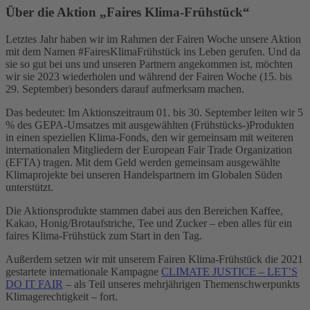
Über die Aktion „Faires Klima-Frühstück“
Letztes Jahr haben wir im Rahmen der Fairen Woche unsere Aktion
mit dem Namen #FairesKlimaFrühstück ins Leben gerufen. Und da
sie so gut bei uns und unseren Partnern angekommen ist, möchten
wir sie 2023 wiederholen und während der Fairen Woche (15. bis
29. September) besonders darauf aufmerksam machen.
Das bedeutet: Im Aktionszeitraum 01. bis 30. September leiten wir 5
% des GEPA-Umsatzes mit ausgewählten (Frühstücks-)Produkten
in einen speziellen Klima-Fonds, den wir gemeinsam mit weiteren
internationalen Mitgliedern der European Fair Trade Organization
(EFTA) tragen. Mit dem Geld werden gemeinsam ausgewählte
Klimaprojekte bei unseren Handelspartnern im Globalen Süden
unterstützt.
Die Aktionsprodukte stammen dabei aus den Bereichen Kaffee,
Kakao, Honig/Brotaufstriche, Tee und Zucker – eben alles für ein
faires Klima-Frühstück zum Start in den Tag.
Außerdem setzen wir mit unserem Fairen Klima-Frühstück die 2021
gestartete internationale Kampagne
CLIMATE JUSTICE – LET’S
DO IT FAIR
– als Teil unseres mehrjährigen Themenschwerpunkts
Klimagerechtigkeit – fort.