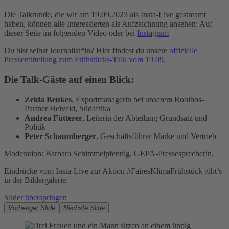
Die Talkrunde, die wir am 19.09.2023 als Insta-Live gestreamt
haben, können alle Interessierten als Aufzeichnung ansehen: Auf
Akzeptieren
dieser Seite im folgenden Video oder bei
Instagram
powered by
Usercentrics Consent
Du bist selbst Journalist*in? Hier findest du unsere
offizielle
Management Platform
Pressemitteilung zum Frühstücks-Talk vom 19.09.
Die Talk-Gäste auf einen Blick:
Zelda Beukes
, Exportmanagerin bei unserem Rooibos-
Partner Heiveld, Südafrika
Andrea Fütterer
, Leiterin der Abteilung Grundsatz und
Politik
Peter Schaumberger
, Geschäftsführer Marke und Vertrieb
Moderation: Barbara Schimmelpfennig, GEPA-Pressesprecherin.
Eindrücke vom Insta-Live zur Aktion #FairesKlimaFrühstück gibt’s
in der Bildergalerie:
Slider überspringen
Vorheriger Slide
Nächste Slide