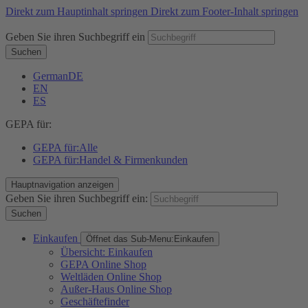
Direkt zum Hauptinhalt springen
Direkt zum Footer-Inhalt springen
Geben Sie ihren Suchbegriff ein
Suchen
German
DE
EN
ES
GEPA für:
GEPA für:
Alle
GEPA für:
Handel & Firmenkunden
Hauptnavigation anzeigen
Geben Sie ihren Suchbegriff ein:
Suchen
Einkaufen
Öffnet das Sub-Menu:
Einkaufen
Übersicht: Einkaufen
GEPA Online Shop
Weltläden Online Shop
Außer-Haus Online Shop
Geschäftefinder