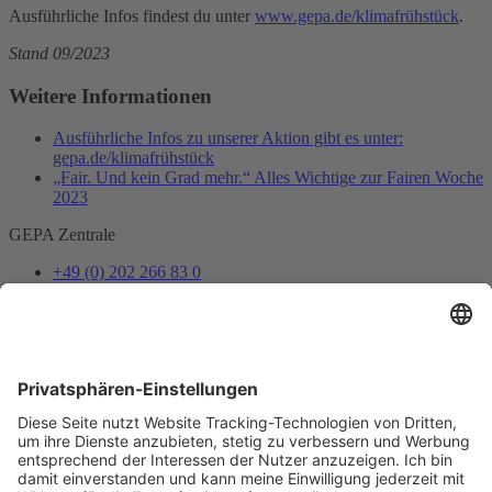
Ausführliche Infos findest du unter
www.gepa.de/klimafrühstück
.
Stand 09/2023
Weitere Informationen
Ausführliche Infos zu unserer Aktion gibt es unter:
gepa.de/klimafrühstück
„Fair. Und kein Grad mehr.“ Alles Wichtige zur Fairen Woche
2023
GEPA Zentrale
+49 (0) 202 266 83 0
info@gepa.de
Zum Kontaktformular
Newsletter
Unser Shopteam informiert dich über Neues und Vorteile.
Jetzt abonnieren
Folge uns