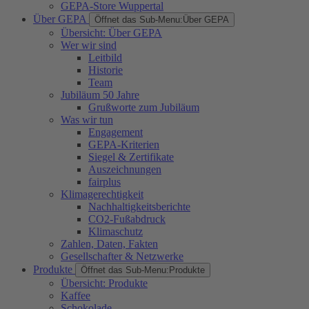
GEPA-Store Wuppertal
Über GEPA
Öffnet das Sub-Menu:
Über GEPA
Übersicht: Über GEPA
Wer wir sind
Leitbild
Historie
Team
Jubiläum 50 Jahre
Grußworte zum Jubiläum
Was wir tun
Engagement
GEPA-Kriterien
Siegel & Zertifikate
Auszeichnungen
fairplus
Klimagerechtigkeit
Nachhaltigkeitsberichte
CO2-Fußabdruck
Klimaschutz
Zahlen, Daten, Fakten
Gesellschafter & Netzwerke
Produkte
Öffnet das Sub-Menu:
Produkte
Übersicht: Produkte
Kaffee
Schokolade