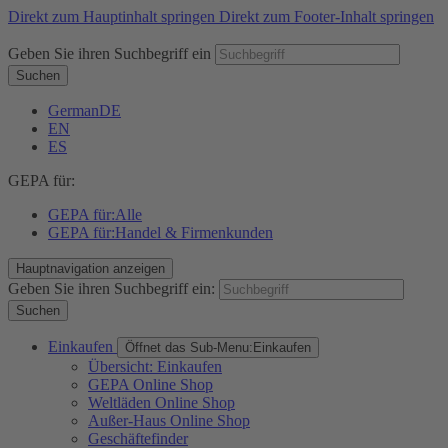
Direkt zum Hauptinhalt springen
Direkt zum Footer-Inhalt springen
Geben Sie ihren Suchbegriff ein
Suchen
German
DE
EN
ES
GEPA für:
GEPA für:
Alle
GEPA für:
Handel & Firmenkunden
Hauptnavigation anzeigen
Geben Sie ihren Suchbegriff ein:
Suchen
Einkaufen
Öffnet das Sub-Menu:
Einkaufen
Übersicht: Einkaufen
GEPA Online Shop
Weltläden Online Shop
Außer-Haus Online Shop
Geschäftefinder