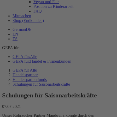
Vegan und Fair
Position zu Kinderarbeit
FAQ
Mitmachen
Shop (Endkunden)
German
DE
EN
ES
GEPA für:
GEPA für:
Alle
GEPA für:
Handel & Firmenkunden
GEPA für Alle
Handelspartner
Handelspartnerfonds
Schulungen für Saisonarbeitskräfte
Schulungen für Saisonarbeitskräfte
07.07.2021
Unser Rohrzucker-Partner Manduvirá konnte durch den