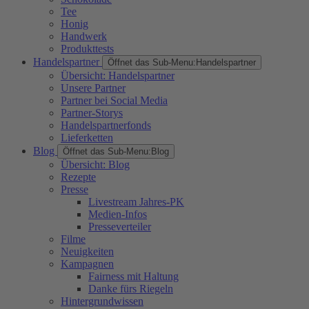
Tee
Honig
Handwerk
Produkttests
Handelspartner
Öffnet das Sub-Menu:
Handelspartner
Übersicht: Handelspartner
Unsere Partner
Partner bei Social Media
Partner-Storys
Handelspartnerfonds
Lieferketten
Blog
Öffnet das Sub-Menu:
Blog
Übersicht: Blog
Rezepte
Presse
Livestream Jahres-PK
Medien-Infos
Presseverteiler
Filme
Neuigkeiten
Kampagnen
Fairness mit Haltung
Danke fürs Riegeln
Hintergrundwissen