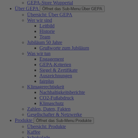
GEPA-Store Wuppertal
Über GEPA
Öffnet das Sub-Menu:
Über GEPA
Übersicht: Über GEPA
Wer wir sind
Leitbild
Historie
Team
Jubiläum 50 Jahre
Grußworte zum Jubiläum
Was wir tun
Engagement
GEPA-Kriterien
Siegel & Zertifikate
Auszeichnungen
fairplus
Klimagerechtigkeit
Nachhaltigkeitsberichte
CO2-Fußabdruck
Klimaschutz
Zahlen, Daten, Fakten
Gesellschafter & Netzwerke
Produkte
Öffnet das Sub-Menu:
Produkte
Übersicht: Produkte
Kaffee
Schokolade