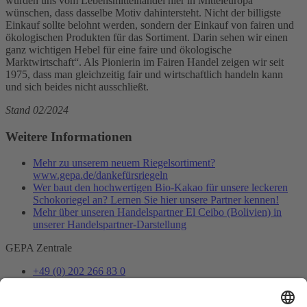
würden uns vom Lebensmittelhandel hier in Mitteleuropa
wünschen, dass dasselbe Motiv dahintersteht. Nicht der billigste
Einkauf sollte belohnt werden, sondern der Einkauf von fairen und
ökologischen Produkten für das Sortiment. Darin sehen wir einen
ganz wichtigen Hebel für eine faire und ökologische
Marktwirtschaft“. Als Pionierin im Fairen Handel zeigen wir seit
1975, dass man gleichzeitig fair und wirtschaftlich handeln kann
und sich beides nicht ausschließt.
Stand 02/2024
Weitere Informationen
Mehr zu unserem neuem Riegelsortiment?
www.gepa.de/dankefürsriegeln
Wer baut den hochwertigen Bio-Kakao für unsere leckeren
Schokoriegel an? Lernen Sie hier unsere Partner kennen!
Mehr über unseren Handelspartner El Ceibo (Bolivien) in
unserer Handelspartner-Darstellung
GEPA Zentrale
+49 (0) 202 266 83 0
info@gepa.de
Zum Kontaktformular