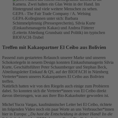
GEPA - The Fair Trade Company / A. Welsing
GEPA-Kolleginnen unter sich: Barbara
Schimmelpfennig (Pressesprecherin), Silvia Kurte
(Einkaufsmanagerin Kakao) und Andrea Fütterer
(Leiterin Abteilung Grundsatz und Politik) im typischen
BIOFACH-Trubel
Treffen mit Kakaopartner El Ceibo aus Bolivien
Passend zum gestarteten Relaunch unserer Marke und unseren
Schokoriegeln in neuem Design konnten Einkaufsmanagerin Silvia
Kurte, Geschäftsführer Peter Schaumberger und Stephan Beck,
Abteilungsleiter Einkauf & QS, auf der BIOFACH in Nürnberg
Vertreter*innen unseres Kakaopartners El Ceibo aus Bolivien
treffen.
Natürlich hatten wir von den Riegeln auch einige zum Probieren
dabei. So konnten sich die Vertreter*innen von El Ceibo direkt
davon überzeugen, was aus ihrer Bio-Kakaobutter geworden ist.
Michel Yucra Vargas, kaufmännischer Leiter bei El Ceibo, richtete
im folgenden Video noch ein paar Worte an uns Verbraucher*innen
hier in Europa:
„Du hast die Entscheidung in deiner Hand! Iss die