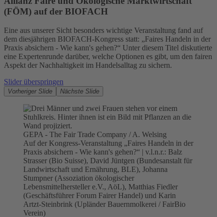
Allianz Faire und Ökologische Marktwirtschaft
Mehr Informationen
(FÖM) auf der BIOFACH
Akzeptieren
Eine aus unserer Sicht besonders wichtige Veranstaltung fand auf
dem diesjährigen BIOFACH-Kongress statt: „Faires Handeln in der
powered by
Usercentrics Consent
Praxis absichern - Wie kann's gehen?“ Unter diesem Titel diskutierte
eine Expertenrunde darüber, welche Optionen es gibt, um den fairen
Management Platform
Aspekt der Nachhaltigkeit im Handelsalltag zu sichern.
Slider überspringen
Vorheriger Slide
Nächste Slide
GEPA - The Fair Trade Company / A. Welsing
Auf der Kongress-Veranstaltung „Faires Handeln in der
Praxis absichern - Wie kann's gehen?“ | v.l.n.r.: Balz
Strasser (Bio Suisse), David Jüntgen (Bundesanstalt für
Landwirtschaft und Ernährung, BLE), Johanna
Stumpner (Assoziation ökologischer
Lebensmittelhersteller e.V., AöL), Matthias Fiedler
(Geschäftsführer Forum Fairer Handel) und Karin
Artzt-Steinbrink (Upländer Bauernmolkerei / FairBio
Verein)