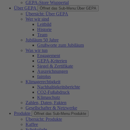
GEPA-Store Wuppertal
Über GEPA
Öffnet das Sub-Menu:
Über GEPA
Übersicht: Über GEPA
Wer wir sind
Leitbild
Historie
Team
Jubiläum 50 Jahre
Grußworte zum Jubiläum
Was wir tun
Engagement
GEPA-Kriterien
Siegel & Zertifikate
Auszeichnungen
fairplus
Klimagerechtigkeit
Nachhaltigkeitsberichte
CO2-Fußabdruck
Klimaschutz
Zahlen, Daten, Fakten
Gesellschafter & Netzwerke
Produkte
Öffnet das Sub-Menu:
Produkte
Übersicht: Produkte
Kaffee
Schokolade