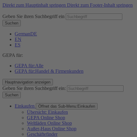
Direkt zum Hauptinhalt springen
Direkt zum Footer-Inhalt springen
Geben Sie ihren Suchbegriff ein
Suchen
German
DE
EN
ES
GEPA für:
GEPA für:
Alle
GEPA für:
Handel & Firmenkunden
Hauptnavigation anzeigen
Geben Sie ihren Suchbegriff ein:
Suchen
Einkaufen
Öffnet das Sub-Menu:
Einkaufen
Übersicht: Einkaufen
GEPA Online Shop
Weltläden Online Shop
Außer-Haus Online Shop
Geschäftefinder