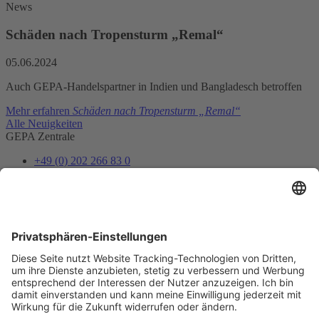
News
Schäden nach Tropensturm „Remal“
05.06.2024
Auch GEPA-Handelspartner in Indien und Bangladesch betroffen
Mehr erfahren
Schäden nach Tropensturm „Remal“
Alle Neuigkeiten
GEPA Zentrale
+49 (0) 202 266 83 0
info@gepa.de
Zum Kontaktformular
Newsletter
Unser Shopteam informiert dich über Neues und Vorteile.
Jetzt abonnieren
Folge uns