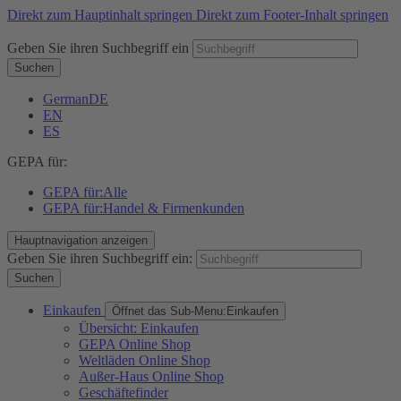
Direkt zum Hauptinhalt springen
Direkt zum Footer-Inhalt springen
Geben Sie ihren Suchbegriff ein
Suchen
German
DE
EN
ES
GEPA für:
GEPA für:
Alle
GEPA für:
Handel & Firmenkunden
Hauptnavigation anzeigen
Geben Sie ihren Suchbegriff ein:
Suchen
Einkaufen
Öffnet das Sub-Menu:
Einkaufen
Übersicht: Einkaufen
GEPA Online Shop
Weltläden Online Shop
Außer-Haus Online Shop
Geschäftefinder