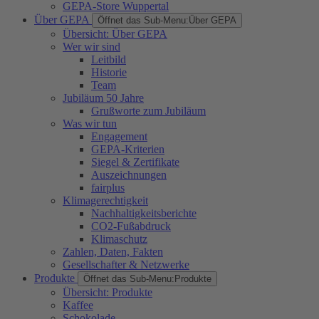
GEPA-Store Wuppertal
Über GEPA
Öffnet das Sub-Menu:
Über GEPA
Übersicht: Über GEPA
Wer wir sind
Leitbild
Historie
Team
Jubiläum 50 Jahre
Grußworte zum Jubiläum
Was wir tun
Engagement
GEPA-Kriterien
Siegel & Zertifikate
Auszeichnungen
fairplus
Klimagerechtigkeit
Nachhaltigkeitsberichte
CO2-Fußabdruck
Klimaschutz
Zahlen, Daten, Fakten
Gesellschafter & Netzwerke
Produkte
Öffnet das Sub-Menu:
Produkte
Übersicht: Produkte
Kaffee
Schokolade