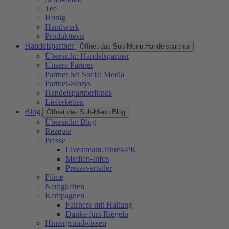
Tee
Honig
Handwerk
Produkttests
Handelspartner
Öffnet das Sub-Menu:
Handelspartner
Übersicht: Handelspartner
Unsere Partner
Partner bei Social Media
Partner-Storys
Handelspartnerfonds
Lieferketten
Blog
Öffnet das Sub-Menu:
Blog
Übersicht: Blog
Rezepte
Presse
Livestream Jahres-PK
Medien-Infos
Presseverteiler
Filme
Neuigkeiten
Kampagnen
Fairness mit Haltung
Danke fürs Riegeln
Hintergrundwissen